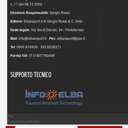
n. 11 del 08.10.2002
Direttore Responsabile
: Sergio Rossi
Editore
: Elbareport.it di Sergio Rossi & C. SAS
Sede legale
: Via Val di Denari, 34 - Portoferraio
Mail
:
info@elbareport.it
-
Pec
:
elbareport@pec.it
Tel
: 0565.916908 - 335.6228371
Partita IVA
: IT 01807760499
SUPPORTO
TECNICO
Top
Powered by
Infoelba