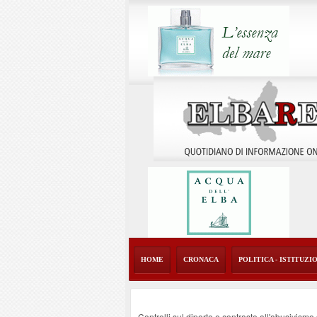
HOME
CRONACA
POLITICA - ISTITUZI
Controlli sul diporto e contrasto all'abusivism