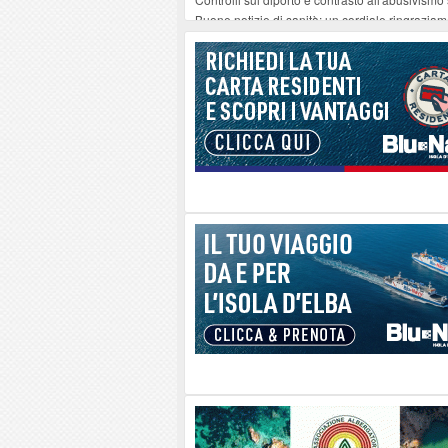
Buone notizie di sanità: un cordiale ringrazia
Altiero Spinelli e Ursula Hirschmann all'Elba: 
Capoliveri, potenziata la pulizia dei bordi strad
Marina di Campo tra i porti interessati dal nuo