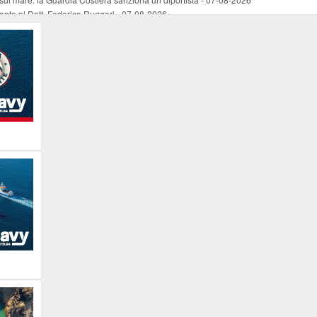
mento al Dott. Federico Ruggeri
-
07-08-2026
riaffiora una testimonianza del 1966
-
07-08-2026
ali
-
07-08-2026
vo piano dell'Autorità portuale regionale
-
07-08-2026