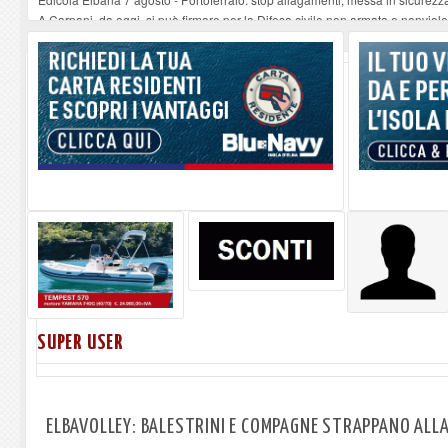
A Carpani, da oggi, si può firmare per la Difesa civile non armata e nonviol
Elba Open Water Race, il progetto cresce: Acqua dell'Elba, Locman e Blu Nav
Serata musicale all'Oratorio di Santo Stefano alle Trane
-
07-08-2026
Stasera a Procchio il Quiz Musicale
-
07-08-2026
SUPER USER
ELBAVOLLEY: BALESTRINI E COMPAGNE STRAPPANO ALLA