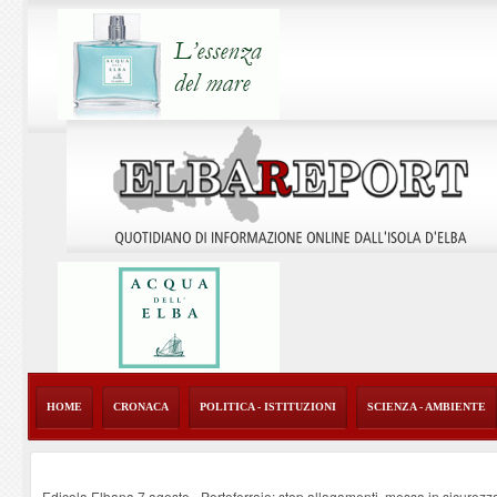
HOME
CRONACA
POLITICA - ISTITUZIONI
SCIENZA - AMBIENTE
Edicola Elbana 7 agosto - Portoferraio: stop allagamenti, messa in sicurezz