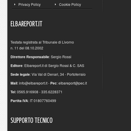
Privacy Policy
Cookie Policy
ELBAREPORT.IT
Testata registrata al Tribunale di Livorno
n. 11 del 08.10.2002
Direttore Responsabile
: Sergio Rossi
Editore
: Elbareport.it di Sergio Rossi & C. SAS
Sede legale
: Via Val di Denari, 34 - Portoferraio
Mail
:
info@elbareport.it
-
Pec
:
elbareport@pec.it
Tel
: 0565.916908 - 335.6228371
Partita IVA
: IT 01807760499
SUPPORTO
TECNICO