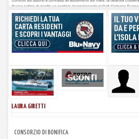
Buone notizie di sanità: un cordiale ringraziamento al Dott. Federico Rugger
Altiero Spinelli e Ursula Hirschmann all'Elba: riaffiora una testimonianza de
Capoliveri, potenziata la pulizia dei bordi stradali
-
07-08-2026
Marina di Campo tra i porti interessati dal nuovo piano dell'Autorità portual
LAURA GIRETTI
CONSORZIO DI BONIFICA