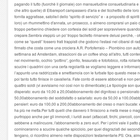
pagando il tutto (fuorchè il giornale) con mansuetudine consuetudinaria e s
che altro quelle) di Elbareport campassero d'aria e del ticchettio delle loro
fornita aggratisse, satolle/i dello “spirito di servizio” e - a proposito di spir
loro) un rhummettino d'annata, un prosecco, o almeno comprarsi un paio 
troppo perbenino chiedere con cortesia dei soldi per sopravvivere quando s
crepare.Sembra vieppiù un po' troppo faciletto rimanere delusi perchè, - o
come se “questi” fossero frati trappisti che godono l'estasi nel cibarsi di rad
firmato che costa come una crociera A.R. Portoferraio – Piombino con auto 
settimana ad Amsterdam, strasciconi da un coffee shop all'altro, tutti contenti
nel movimento, occhio “pottino”, gonfio, fessurato e fotofobico, rotta rolla
scucire i quadrini con una certa regolarità se vogliamo leggere e informarc
l’appunto una raddrizzata e smettiamola con le furbate tipo questo mese no
poi tanto tutto finisce in cavalleria. Fate conto di essere abbonati e non pe
quattro soldi (vi avvisiamo noi così non lo dimenticate).Le tipologie son 
disperato: euro da 10,00 a 20,00abbonamento del dignitoso o pensionato 
50,00abbonamento del soddisfatto o salariato: euro da 50,00 a 100,00a
pensieri: euro da 100,00 a 200,00abbonamento del creso o mani bucate: e
ha più ne metta.Per tutti quelli che davvero li finiscono a metà mese o m
purtroppo anche per gli immondi, i luridi avari (attaccati, tirchi, piercoli, con
sebbene a malincuore, l'abbonamento a zero euri. Per i primi vale il patto 
cominceranno a scucire qualche spicciolo, per quei disgraziati dei secondi,
tengano, ci ricordino almeno nelle disposizioni testamentarie.PS: Ora, al