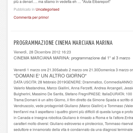
più a denari…. ma stiamo in vedetta eh … "Aiuta Elbareport"
Pubblicato in
Uncategorised
Commenta per primo!
PROGRAMMAZIONE CINEMA MARCIANA MARINA
Venerdì, 28 Dicembre 2012 16:23
CINEMA MARCIANA MARINA: programmazione dal 1° al 3 marzo
Venerdì 1 marzo ore 21.30Sabato 2 marzo ore 21.30Domenica 3 marzo or
"DOMANI E' UN ALTRO GIORNO"
DATA USCITA: 28 febbraio 2019GENERE: Drammatico, CommediaANNO:
Valerio Mastandrea, Marco Giallini, Anna Ferzetti, Andrea Arcangeli, Jess
Bulgherini, Massimo De Santis, Stefano FregniPAESE: ItaliaDURATA: 100
Trama:Domani è un altro Giorno, il film diretto da Simone Spada e scritto
Vendruscolo, vede protagonisti Giuliano (Marco Giallini) e Tommaso (Vale
trent'anni ma li aspettano i quattro giorni più difficili di questa lunga e 
in Canada e insegna robotica.Giuliano è rimasto a Roma e fa l'attore.Ent
caratteri molto diversi: Giuliano estroverso e pirotecnico, Tommaso riservato 
seduttore e innamorato della vita è condannato da una diagnosi terminale 