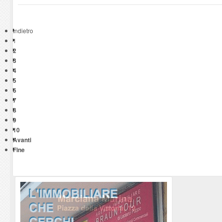
Indietro
1
2
3
4
5
6
7
8
9
10
Avanti
Fine