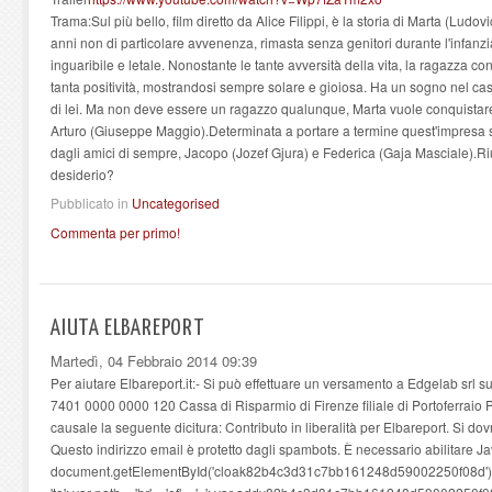
Trama:Sul più bello, film diretto da Alice Filippi, è la storia di Marta (Lud
anni non di particolare avvenenza, rimasta senza genitori durante l'infanzi
inguaribile e letale. Nonostante le tante avversità della vita, la ragazza c
tanta positività, mostrandosi sempre solare e gioiosa. Ha un sogno nel ca
di lei. Ma non deve essere un ragazzo qualunque, Marta vuole conquistare il 
Arturo (Giuseppe Maggio).Determinata a portare a termine quest'impresa s
dagli amici di sempre, Jacopo (Jozef Gjura) e Federica (Gaja Masciale).Ri
desiderio?
Pubblicato in
Uncategorised
Commenta per primo!
AIUTA ELBAREPORT
Martedì, 04 Febbraio 2014 09:39
Per aiutare Elbareport.it:- Si può effettuare un versamento a Edgelab srl
7401 0000 0000 120 Cassa di Risparmio di Firenze filiale di Portoferraio 
causale la seguente dicitura: Contributo in liberalità per Elbareport. Si dov
Questo indirizzo email è protetto dagli spambots. È necessario abilitare Ja
document.getElementById('cloak82b4c3d31c7bb161248d59002250f08d').inner