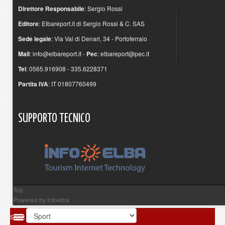
Direttore Responsabile
: Sergio Rossi
Editore
: Elbareport.it di Sergio Rossi & C. SAS
Sede legale
: Via Val di Denari, 34 - Portoferraio
Mail
:
info@elbareport.it
-
Pec
:
elbareport@pec.it
Tel
: 0565.916908 - 335.6228371
Partita IVA
: IT 01807760499
SUPPORTO
TECNICO
Top
Powered by
Infoelba
Sport