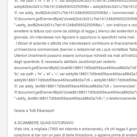
'to'; var path = 'hr' + 'ef' + '='; var addy82b4c3d31c7bb161248d59002250f0
addy82b4c3d31c7bb161248d59002250f08d = addy82b4c3d31c7bb161248d59
'it'; var addy_text82b4c3d31c7bb161248d59002250f08d = 'commerciale' + '@'
'it';document.getElementById('cloak82b4c3d31c7bb161248d59002250f08
'
'+addy_text82b4c3d31c7bb161248d59002250f08d+''; con indirizzo e codic
emettere la fattura così come da obbligo di legge.L'elenco dei sostenitori 
giornale, chi intendesse non figurarvi è opportuno lo specifichi nella mail.
- I titolari di aziende o attività che intendessero contribuire al finanziamen
un'inserzione commerciale (banner o redazionali etc.) può contattare Tat
Ulteriori chiarimenti possono essere comunque richiesti via mail all'indiri
dagli spambots. È necessario abilitare JavaScript per vederlo.
document.getElementById('cloak9b188017d0bdd59ace460eca88d3a7c9').inner
'to'; var path = 'hr' + 'ef' + '='; var addy9b188017d0bdd59ace460eca88d3a7
addy9b188017d0bdd59ace460eca88d3a7c9 = addy9b188017d0bdd59ace460
'it'; var addy_text9b188017d0bdd59ace460eca88d3a7c9 = 'commerciale' + '@
'it';document.getElementById('cloak9b188017d0bdd59ace460eca88d3a7c
'
'+addy_text9b188017d0bdd59ace460eca88d3a7c9+''; o telefonicamente
Grazie a Tutti Elbareport
A SCIAMBERE QUASI ESTORSIVO
Visto che, a migliaia (7950 ieri ridendo e scherzando), c'è chi legge il gior
colazione al bar con un paio di belle brioscione, o appena prima di andare a