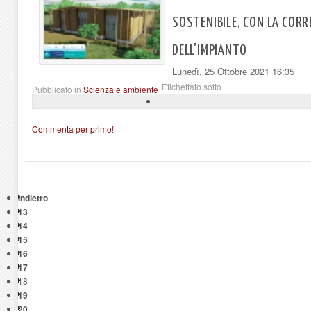
SOSTENIBILE, CON LA COR
DELL'IMPIANTO
Lunedì, 25 Ottobre 2021 16:35
Etichettato sotto
Pubblicato in
Scienza e ambiente
Commenta per primo!
Indietro
13
14
15
16
17
18
19
20