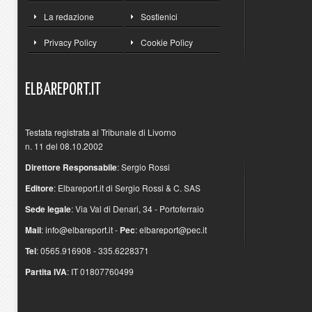
La redazione
Sostienici
Privacy Policy
Cookie Policy
ELBAREPORT.IT
Testata registrata al Tribunale di Livorno
n. 11 del 08.10.2002
Direttore Responsabile
: Sergio Rossi
Editore
: Elbareport.it di Sergio Rossi & C. SAS
Sede legale
: Via Val di Denari, 34 - Portoferraio
Mail
:
info@elbareport.it
-
Pec
:
elbareport@pec.it
Tel
: 0565.916908 - 335.6228371
Partita IVA
: IT 01807760499