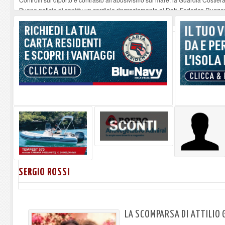
Buone notizie di sanità: un cordiale ringraziamento al Dott. Federico Rugger
Altiero Spinelli e Ursula Hirschmann all'Elba: riaffiora una testimonianza de
Capoliveri, potenziata la pulizia dei bordi stradali
-
07-08-2026
Marina di Campo tra i porti interessati dal nuovo piano dell'Autorità portual
SERGIO ROSSI
LA SCOMPARSA DI ATTILIO 