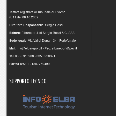
Testata registrata al Tribunale di Livorno
n. 11 del 08.10.2002
Direttore Responsabile
: Sergio Rossi
Editore
: Elbareport.it di Sergio Rossi & C. SAS
Sede legale
: Via Val di Denari, 34 - Portoferraio
Mail
:
info@elbareport.it
-
Pec
:
elbareport@pec.it
Tel
: 0565.916908 - 335.6228371
Partita IVA
: IT 01807760499
SUPPORTO
TECNICO