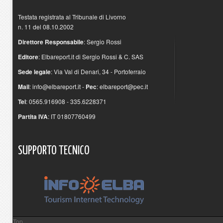
Testata registrata al Tribunale di Livorno
n. 11 del 08.10.2002
Direttore Responsabile
: Sergio Rossi
Editore
: Elbareport.it di Sergio Rossi & C. SAS
Sede legale
: Via Val di Denari, 34 - Portoferraio
Mail
:
info@elbareport.it
-
Pec
:
elbareport@pec.it
Tel
: 0565.916908 - 335.6228371
Partita IVA
: IT 01807760499
SUPPORTO
TECNICO
Top