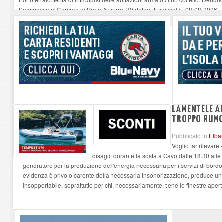
Sommossa al Carcere di Porto Azzurro, 30 detenuti coinvolti
-
08-08-2026
“Diamanti all’Inferno nell’infinito” e il teatro come esercizio del dubbio
-
08-
Mola ripulita dagli scout Agesci della Valsusa e Legambiente
-
08-08-2026
La grave carenza di medici Usmaf sta creando notevoli disagi ai lavoratori m
LAMENTELE A
TROPPO RUMO
Pubblicato in
Elba
Voglio far rilevare
disagio durante la sosta a Cavo dalle 18.30 alle
generatore per la produzione dell'energia necessaria per i servizi di bordo
evidenza è privo o carente della necessaria insonorizzazione, produce un 
insopportabile, soprattutto per chi, necessariamente, tiene le finestre apert