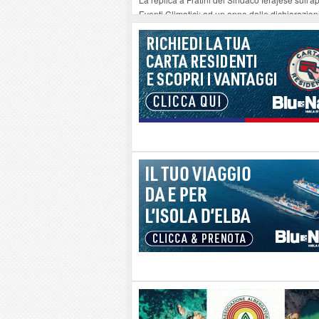
Eventi Climatici: ad un anno dalle dichiarazioni 
Il 10 agosto a Rio Elba ospita il concerto “Le 
Procchio - Straordinario successo del nuovo f
All’Elba il traghetto non è una vacanza: è la no