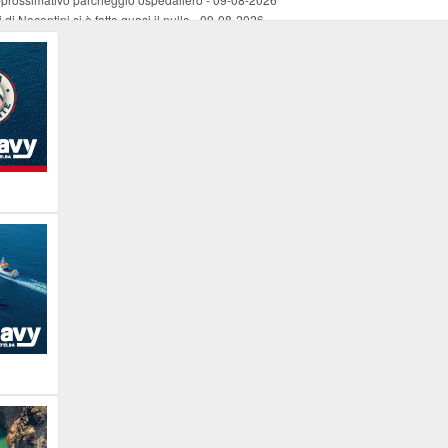
di Nocentini si è fatto quasi il nulla
-
09-08-2026
Storie Necessarie”
-
09-08-2026
ormat Quiz Musicale
-
09-08-2026
stra strada
-
09-08-2026