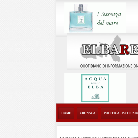
HOME
CRONACA
POLITICA - ISTITUZI
La replica a Fratini del Sindaco ferajese sull