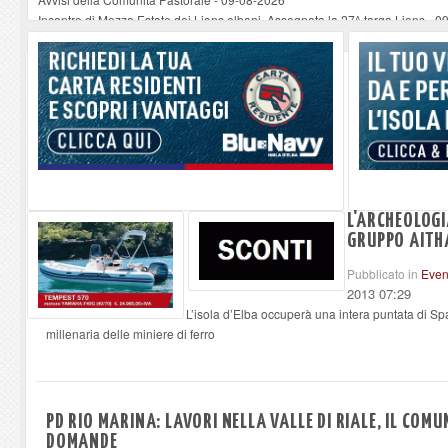
Incontro di Mezza Estate dei Lions elbani. Assegnata la 27^ targa Lions
-
09
La festa di Rifondazione , a ragionare di Cosmopoli e molto altro
-
09-08-2
Le musiche di Ramazzotti stasera a Marciana
-
09-08-2026
Porto Azzurro: rubinetti a secco in parte del Centro Storico
-
09-08-2026
L'ARCHEOLOGI
GRUPPO AITHA
Pubblicato in
Even
2013 07:29
L’isola d’Elba occuperà una intera puntata di Spa
millenaria delle miniere di ferro
PD RIO MARINA: LAVORI NELLA VALLE DI RIALE, IL CO
DOMANDE