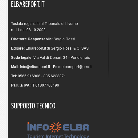
ELBAREPORT.IT
Testata registrata al Tribunale di Livorno
n. 11 del 08.10.2002
Direttore Responsabile
: Sergio Rossi
Editore
: Elbareport.it di Sergio Rossi & C. SAS
Sede legale
: Via Val di Denari, 34 - Portoferraio
Mail
:
info@elbareport.it
-
Pec
:
elbareport@pec.it
Tel
: 0565.916908 - 335.6228371
Partita IVA
: IT 01807760499
SUPPORTO
TECNICO