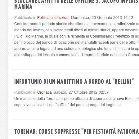
BLOCCARE L'AFFITTO DELLE OFFICINE S. JACOPO IMPEDIS
MARINA
Domenica, 20 Gennaio 2013 15:12
Pubblicato in
Politica e istituzioni
Considerando il periodo storico che stiamo attraversando, caratterizzato da
mondo del lavoro, con investimenti ridotti ai minimi storici, appare davvero 
PD di Rio Marina, la quale con la richiesta al Commissario Prefettizio di 
per il blocco del bando di locazione dei manufatti facenti parte delle offici
appare ancora legata ad uno schema ideologico che tenta di limitare le o
allo sviluppo del tessuto commerciale ed imprenditoriale nel nostro Comu
INFORTUNIO DI UN MARITTIMO A BORDO AL "BELLINI"
Sabato, 27 Ottobre 2012 02:57
Pubblicato in
Cronaca
Un marittimo della Toremar, il primo ufficiale di coperta della nave Bellini, è 
copricavo staccatosi dal "soffitto" del ponte garage del traghetto.
TOREMAR: CORSE SOPPRESSE "PER FESTIVITÀ PATRONA