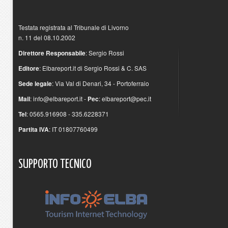
Testata registrata al Tribunale di Livorno
n. 11 del 08.10.2002
Direttore Responsabile
: Sergio Rossi
Editore
: Elbareport.it di Sergio Rossi & C. SAS
Sede legale
: Via Val di Denari, 34 - Portoferraio
Mail
:
info@elbareport.it
-
Pec
:
elbareport@pec.it
Tel
: 0565.916908 - 335.6228371
Partita IVA
: IT 01807760499
SUPPORTO
TECNICO