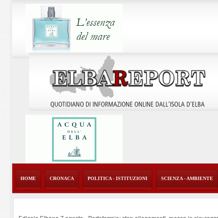
HOME
CRONACA
POLITICA - ISTITUZIONI
SCIENZA - AMBIENTE
Edicola Elbana 7 agosto - Portoferraio: stop allagamenti, messa in sicurezz