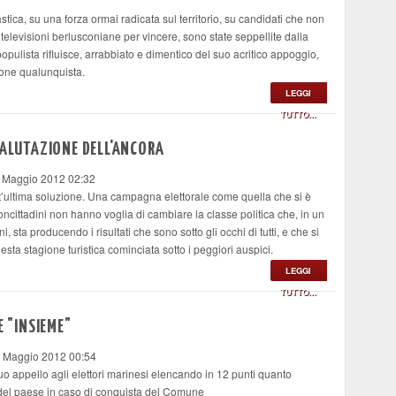
lastica, su una forza ormai radicata sul territorio, su candidati che non
elevisioni berlusconiane per vincere, sono state seppellite dalla
populista rifluisce, arrabbiato e dimentico del suo acritico appoggio,
sione qualunquista.
LEGGI
TUTTO...
VALUTAZIONE DELL'ANCORA
8 Maggio 2012 02:32
’ultima soluzione. Una campagna elettorale come quella che si è
ncittadini non hanno voglia di cambiare la classe politica che, in un
, sta producendo i risultati che sono sotto gli occhi di tutti, e che si
sta stagione turistica cominciata sotto i peggiori auspici.
LEGGI
TUTTO...
E "INSIEME"
4 Maggio 2012 00:54
uo appello agli elettori marinesi elencando in 12 punti quanto
 del paese in caso di conquista del Comune