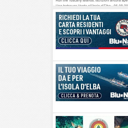
Una tartaruga Verde all’Isola d’Elba
-
06-08-2
Furgone in fiamme a Capoliveri, illeso il cond
Campo: chiusura della biblioteca comunale in
A Carpani si apre la Festa di Liberazione: il 