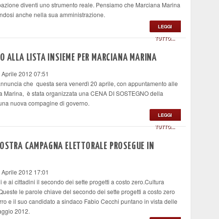
cipazione diventi uno strumento reale. Pensiamo che Marciana Marina
ndosi anche nella sua amministrazione.
LEGGI
TUTTO...
O ALLA LISTA INSIEME PER MARCIANA MARINA
 Aprile 2012 07:51
ncia che questa sera venerdì 20 aprile, con appuntamento alle
iana Marina, è stata organizzata una CENA DI SOSTEGNO della
 una nuova compagine di governo.
LEGGI
TUTTO...
NOSTRA CAMPAGNA ELETTORALE PROSEGUE IN
 Aprile 2012 17:01
 e ai cittadini il secondo dei sette progetti a costo zero.Cultura
 Queste le parole chiave del secondo dei sette progetti a costo zero
zurro e il suo candidato a sindaco Fabio Cecchi puntano in vista delle
aggio 2012.