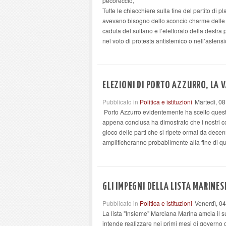
pecoreccio,
Tutte le chiacchiere sulla fine del partito di p
avevano bisogno dello sconcio charme delle t
caduta del sultano e l’elettorato della destra 
nel voto di protesta antistemico o nell’asten
ELEZIONI DI PORTO AZZURRO, LA 
Pubblicato in
Politica e istituzioni
Martedì, 0
Porto Azzurro evidentemente ha scelto quest
appena conclusa ha dimostrato che i nostri co
gioco delle parti che si ripete ormai da decenni
amplificheranno probabilmente alla fine di que
GLI IMPEGNI DELLA LISTA MARINES
Pubblicato in
Politica e istituzioni
Venerdì, 0
La lista "Insieme" Marciana Marina amcia il s
intende realizzare nei primi mesi di governo