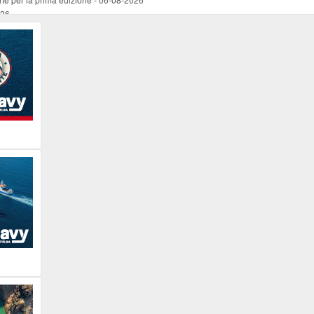
026
ucente
-
06-08-2026
 occasione del Santo Patrono
-
06-08-2026
programma della prima serata
-
06-08-2026