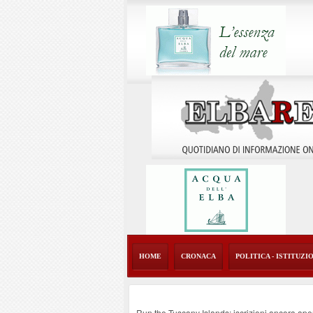
HOME
CRONACA
POLITICA - ISTITUZI
Run the Tuscany Islands: iscrizioni ancora ape