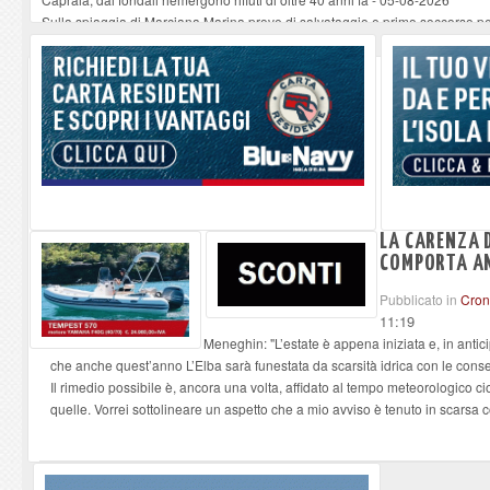
Sulla spiaggia di Marciana Marina prove di salvataggio e primo soccorso pe
Rotta Elba–Bali: il viaggio impossibile di Moira Lena Tassi approda al Mus
Il 9 e 11 agosto, due passeggiate alla scoperta di chiese, santi, antichi vigne
Danilo Casali, marinaio decorato dell’Elba e la straordinaria traversata con 
LA CARENZA 
COMPORTA ANC
Pubblicato in
Cro
11:19
Meneghin: "L’estate è appena iniziata e, in antici
che anche quest’anno L’Elba sarà funestata da scarsità idrica con le con
Il rimedio possibile è, ancora una volta, affidato al tempo meteorologico 
quelle. Vorrei sottolineare un aspetto che a mio avviso è tenuto in scarsa c