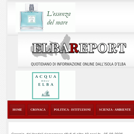
HOME
CRONACA
POLITICA - ISTITUZIONI
SCIENZA - AMBIENTE
Capraia, dai fondali riemergono rifiuti di oltre 40 anni fa
-
05-08-2026