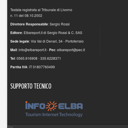
Testata registrata al Tribunale di Livorno
n. 11 del 08.10.2002
Direttore Responsabile
: Sergio Rossi
Editore
: Elbareport.it di Sergio Rossi & C. SAS
Sede legale
: Via Val di Denari, 34 - Portoferraio
Mail
:
info@elbareport.it
-
Pec
:
elbareport@pec.it
Tel
: 0565.916908 - 335.6228371
Partita IVA
: IT 01807760499
SUPPORTO
TECNICO
Top