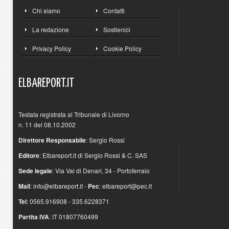
Chi siamo
Contatti
La redazione
Sostienici
Privacy Policy
Cookie Policy
ELBAREPORT.IT
Testata registrata al Tribunale di Livorno
n. 11 del 08.10.2002
Direttore Responsabile
: Sergio Rossi
Editore
: Elbareport.it di Sergio Rossi & C. SAS
Sede legale
: Via Val di Denari, 34 - Portoferraio
Mail
:
info@elbareport.it
-
Pec
:
elbareport@pec.it
Tel
: 0565.916908 - 335.6228371
Partita IVA
: IT 01807760499