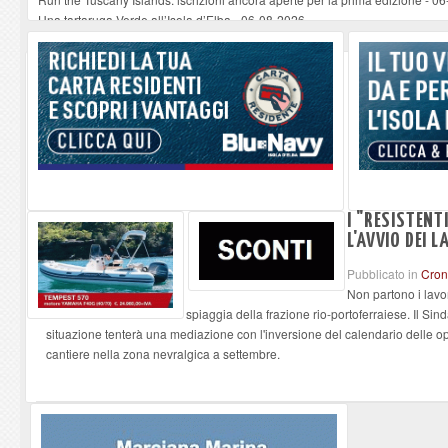
Una tartaruga Verde all’Isola d’Elba
-
06-08-2026
Furgone in fiamme a Capoliveri, illeso il conducente
-
06-08-2026
Campo: chiusura della biblioteca comunale in occasione del Santo Patrono
A Carpani si apre la Festa di Liberazione: il programma della prima serata
I "RESISTENT
L'AVVIO DEI 
Pubblicato in
Cro
Non partono i lavor
spiaggia della frazione rio-portoferraiese. Il Sin
situazione tenterà una mediazione con l'inversione del calendario delle o
cantiere nella zona nevralgica a settembre.