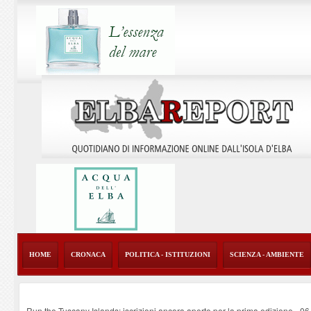
HOME
CRONACA
POLITICA - ISTITUZIONI
SCIENZA - AMBIENTE
Run the Tuscany Islands: iscrizioni ancora aperte per la prima edizione
-
06