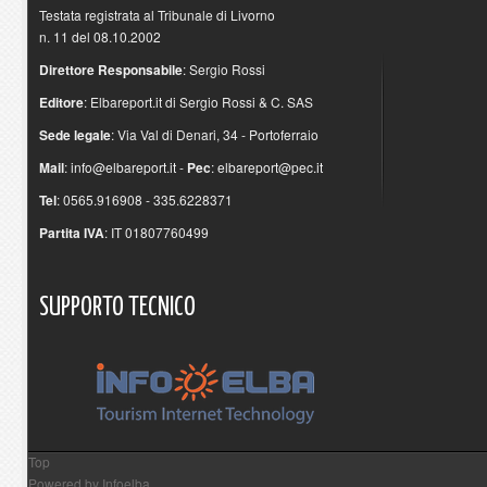
Testata registrata al Tribunale di Livorno
n. 11 del 08.10.2002
Direttore Responsabile
: Sergio Rossi
Editore
: Elbareport.it di Sergio Rossi & C. SAS
Sede legale
: Via Val di Denari, 34 - Portoferraio
Mail
:
info@elbareport.it
-
Pec
:
elbareport@pec.it
Tel
: 0565.916908 - 335.6228371
Partita IVA
: IT 01807760499
SUPPORTO
TECNICO
Top
Powered by
Infoelba