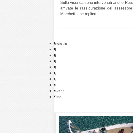
Sulla vicenda sono intervenuti anche Robe
arrivate le rassicurazione del assesso
Marchetti che replica.
Indietro
1
2
3
4
5
6
7
Avanti
Fine