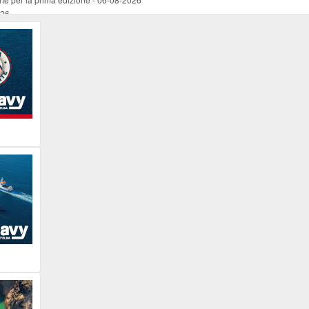
026
ucente
-
06-08-2026
 occasione del Santo Patrono
-
06-08-2026
programma della prima serata
-
06-08-2026