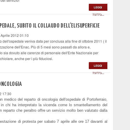
del servizio!
LEGGI
TUTTO...
PEDALE, SUBITO IL COLLAUDO DELL'ELISUPERFICIE
 Aprile 2012 01:10
o dell'ospedale veniva data per conclusa alla fine di ottobre 2011 ( il
rizzazione dell'Enac. Più di 5 mesi sono passati da allora e,
do sia dovuto alle carenze di personale dell'Ente Nazionale per
chiolare, anche per i più fiduciosi.
LEGGI
TUTTO...
 ONCOLOGIA
2 17:30
n medico del reparto di oncologia dell'ospedale di Portoferraio,
e in chi ha interpretato la vicenda come lo smantellamento del
n reparto che peraltro offre un servizio molto ben valutato dalla
estazione di protesta per sabato 7 aprile alle ore 17 davanti al