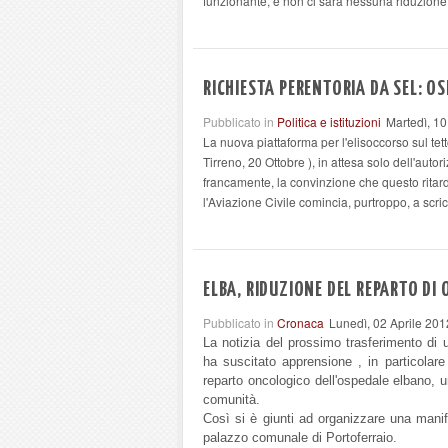
funzionante, e non ci sarà nessuna riduzione 
RICHIESTA PERENTORIA DA SEL: OS
Pubblicato in
Politica e istituzioni
Martedì, 10
La nuova piattaforma per l'elisoccorso sul tett
Tirreno, 20 Ottobre ), in attesa solo dell'auto
francamente, la convinzione che questo ritar
l'Aviazione Civile comincia, purtroppo, a scric
ELBA, RIDUZIONE DEL REPARTO DI
Pubblicato in
Cronaca
Lunedì, 02 Aprile 201
La notizia del prossimo trasferimento di u
ha suscitato apprensione , in particolar
reparto oncologico dell'ospedale elbano, u
comunità.
Così si è giunti ad organizzare una manif
palazzo comunale di Portoferraio.