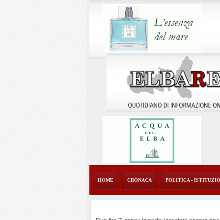
HOME
CRONACA
POLITICA - ISTITUZI
Run the Tuscany Islands: iscrizioni ancora ape