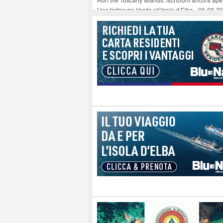
Una tartaruga Verde all’Isola d’Elba
-
06-08-2
Furgone in fiamme a Capoliveri, illeso il cond
Campo: chiusura della biblioteca comunale in
A Carpani si apre la Festa di Liberazione: il 