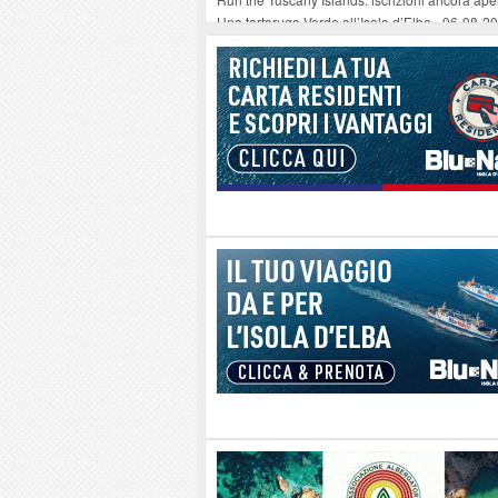
Una tartaruga Verde all’Isola d’Elba
-
06-08-2
Furgone in fiamme a Capoliveri, illeso il cond
Campo: chiusura della biblioteca comunale in
A Carpani si apre la Festa di Liberazione: il 