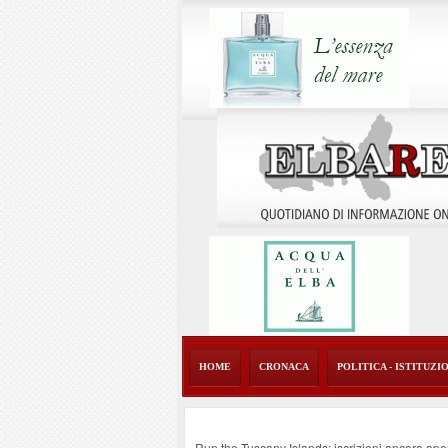
HOME
CRONACA
POLITICA - ISTITUZI
Run the Tuscany Islands: iscrizioni ancora ape