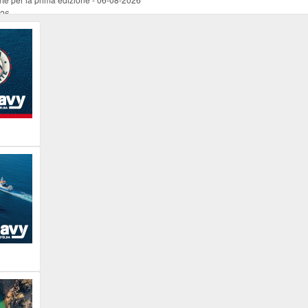
026
ucente
-
06-08-2026
 occasione del Santo Patrono
-
06-08-2026
programma della prima serata
-
06-08-2026