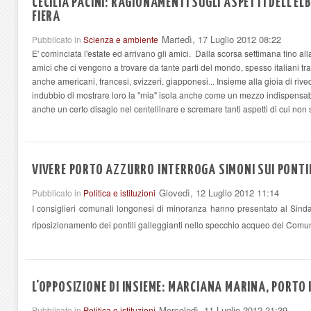
CECILIA PACINI: RAGIONAMENTI SUGLI ASPETTI DELL'E
FIERA
Martedì, 17 Luglio 2012 08:22
Pubblicato in
Scienza e ambiente
E' cominciata l'estate ed arrivano gli amici. Dalla scorsa settimana fino al
amici che ci vengono a trovare da tante parti del mondo, spesso italiani trasf
anche americani, francesi, svizzeri, giapponesi... Insieme alla gioia di rive
indubbio di mostrare loro la "mia" isola anche come un mezzo indispensab
anche un certo disagio nel centellinare e scremare tanti aspetti di cui non 
VIVERE PORTO AZZURRO INTERROGA SIMONI SUI PONTI
Giovedì, 12 Luglio 2012 11:14
Pubblicato in
Politica e istituzioni
I consiglieri comunali longonesi di minoranza hanno presentato al Sind
riposizionamento dei pontili galleggianti nello specchio acqueo del Comun
L'OPPOSIZIONE DI INSIEME: MARCIANA MARINA, PORTO I
Mercoledì, 11 Luglio 2012 21:39
Pubblicato in
Politica e istituzioni