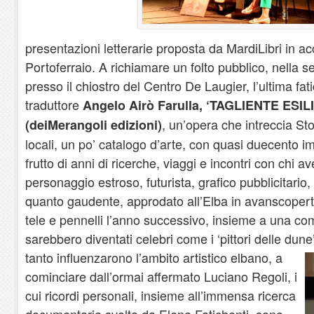
presentazioni letterarie proposta da MardiLibri in a
Portoferraio. A richiamare un folto pubblico, nella s
presso il chiostro del Centro De Laugier, l’ultima fati
traduttore
Angelo Airò Farulla, ‘TAGLIENTE ESILIO
, un’opera che intreccia St
(deiMerangoli edizioni)
locali, un po’ catalogo d’arte, con quasi duecento i
frutto di anni di ricerche, viaggi e incontri con chi 
personaggio estroso, futurista, grafico pubblicitario, 
quanto gaudente, approdato all’Elba in avanscoperta
tele e pennelli l’anno successivo, insieme a una com
sarebbero diventati celebri come i ‘pittori delle dune’
tanto influenzarono l’ambito artistico elbano, a
cominciare dall’ormai affermato Luciano Regoli, i
cui ricordi personali, insieme all’immensa ricerca
documentaria svolta da Elena Fatichenti, sono