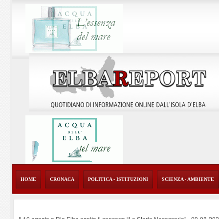
HOME
CRONACA
POLITICA - ISTITUZIONI
SCIENZA - AMBIENTE
Il 10 agosto a Rio Elba ospita il concerto “Le Storie Necessarie”
-
09-08-20