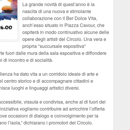
La grande novità di quest’anno è la
nascita di una nuova e stimolante
collaborazione con il Ber Dolce Vita,
anch’esso situato in Piazza Cavour, che
ospiterà in modo continuativo alcune delle
opere degli artisti del Circolo. Una vera e
propria "succursale espositiva"
te fuori dalle mura della sala espositiva e diffondere
 di incontro e di socialità.
ienza ha dato vita a un corridoio ideale di arte e
el centro storico e di accompagnare cittadini e
nisce luoghi e linguaggi artistici diversi.
cessibile, vissuta e condivisa, anche al di fuori dei
iziativa vogliamo contribuire ad arricchire l’offerta
uove occasioni di dialogo e coinvolgimento per la
tano l’isola,” dichiarano i promotori del Circolo.