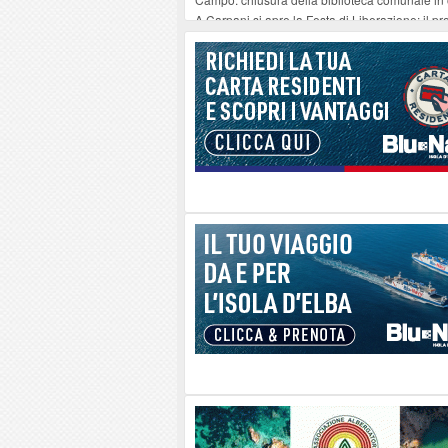
A Carpani si apre la Festa di Liberazione: il 
Chiesa della Santissima Annunziata e il suo o
Nuove piante presso i moli ferajesi, la riflession
Edicola Elbana 6 agosto - Antonella Bundu e 