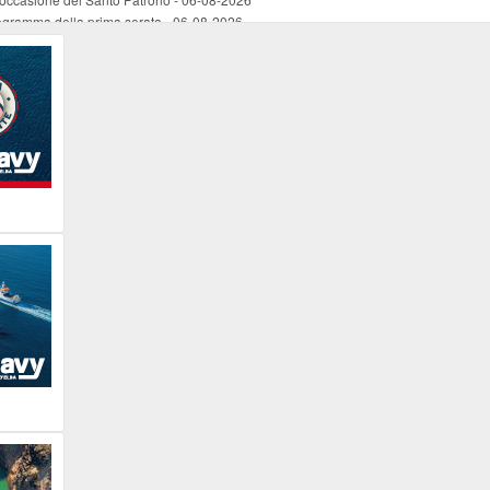
programma della prima serata
-
06-08-2026
rganista
-
06-08-2026
e di un cittadino (fichi d'india al porto)
-
06-08-2026
Benedetto Lupi presentano la Libera Festa
-
06-08-2026