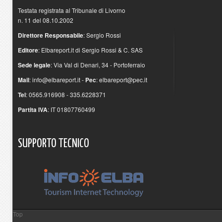
Testata registrata al Tribunale di Livorno
n. 11 del 08.10.2002
Direttore Responsabile
: Sergio Rossi
Editore
: Elbareport.it di Sergio Rossi & C. SAS
Sede legale
: Via Val di Denari, 34 - Portoferraio
Mail
:
info@elbareport.it
-
Pec
:
elbareport@pec.it
Tel
: 0565.916908 - 335.6228371
Partita IVA
: IT 01807760499
SUPPORTO
TECNICO
Top