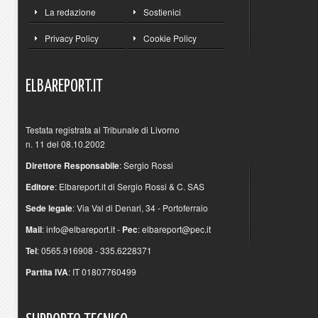
La redazione
Sostienici
Privacy Policy
Cookie Policy
ELBAREPORT.IT
Testata registrata al Tribunale di Livorno
n. 11 del 08.10.2002
Direttore Responsabile
: Sergio Rossi
Editore
: Elbareport.it di Sergio Rossi & C. SAS
Sede legale
: Via Val di Denari, 34 - Portoferraio
Mail
:
info@elbareport.it
-
Pec
:
elbareport@pec.it
Tel
: 0565.916908 - 335.6228371
Partita IVA
: IT 01807760499