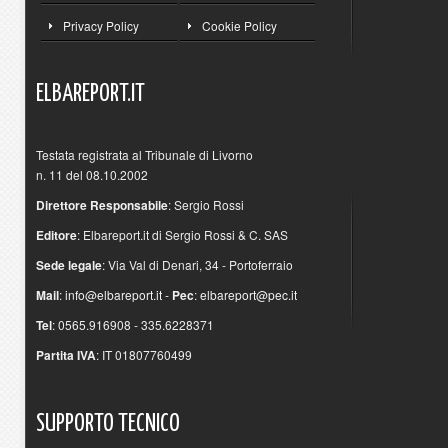
Privacy Policy
Cookie Policy
ELBAREPORT.IT
Testata registrata al Tribunale di Livorno
n. 11 del 08.10.2002
Direttore Responsabile
: Sergio Rossi
Editore
: Elbareport.it di Sergio Rossi & C. SAS
Sede legale
: Via Val di Denari, 34 - Portoferraio
Mail
:
info@elbareport.it
-
Pec
:
elbareport@pec.it
Tel
: 0565.916908 - 335.6228371
Partita IVA
: IT 01807760499
SUPPORTO
TECNICO