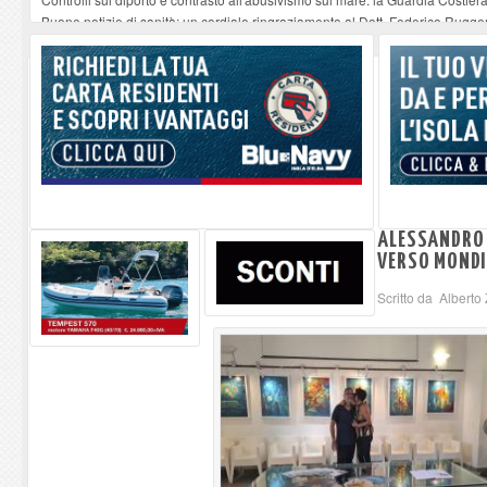
Buone notizie di sanità: un cordiale ringraziamento al Dott. Federico Rugger
Altiero Spinelli e Ursula Hirschmann all'Elba: riaffiora una testimonianza de
Capoliveri, potenziata la pulizia dei bordi stradali
-
07-08-2026
Marina di Campo tra i porti interessati dal nuovo piano dell'Autorità portual
ALESSANDRO 
VERSO MONDI 
Scritto da Alberto 