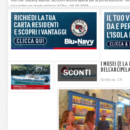
Una tartaruga Verde all’Isola d’Elba
-
06-08-2026
Furgone in fiamme a Capoliveri, illeso il conducente
-
06-08-2026
Campo: chiusura della biblioteca comunale in occasione del Santo Patrono
A Carpani si apre la Festa di Liberazione: il programma della prima serata
I MUSEI (E L
DELL'ARCIPELA
Scritto da CR