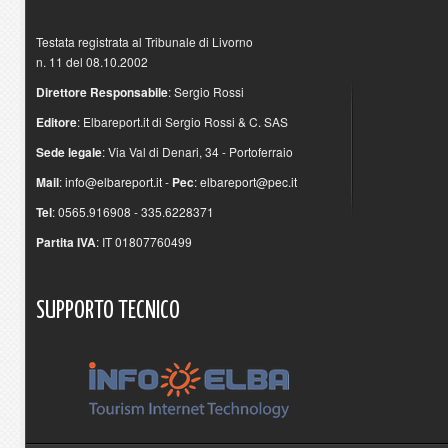
Testata registrata al Tribunale di Livorno
n. 11 del 08.10.2002
Direttore Responsabile
: Sergio Rossi
Editore
: Elbareport.it di Sergio Rossi & C. SAS
Sede legale
: Via Val di Denari, 34 - Portoferraio
Mail
:
info@elbareport.it
-
Pec
:
elbareport@pec.it
Tel
: 0565.916908 - 335.6228371
Partita IVA
: IT 01807760499
SUPPORTO
TECNICO