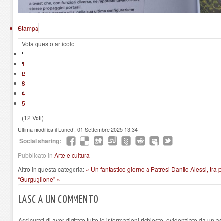
Stampa
Vota questo articolo
1
2
3
4
5
(12 Voti)
Ultima modifica il Lunedì, 01 Settembre 2025 13:34
Social sharing:
Pubblicato in
Arte e cultura
Altro in questa categoria:
« Un fantastico giorno a Patresi
Danilo Alessi, tra 
“Gurguglione” »
LASCIA UN COMMENTO
Assicurati di aver digitato tutte le informazioni richieste, evidenziate da un 