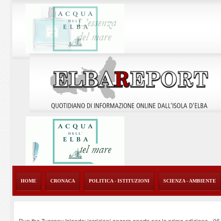
HOME
CRONACA
POLITICA - ISTITUZIONI
SCIENZA - AMBIENTE
Run the Tuscany Islands: iscrizioni ancora aperte per la prima edizione
-
06