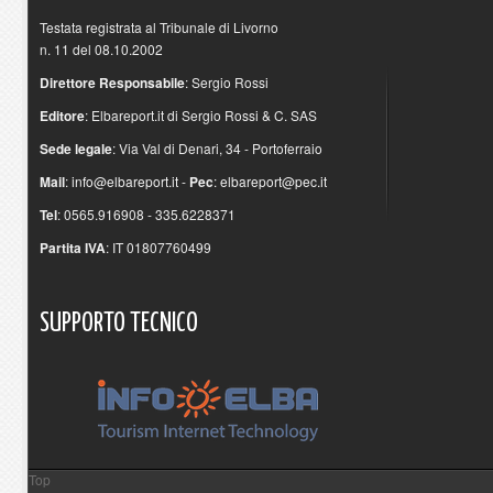
Testata registrata al Tribunale di Livorno
n. 11 del 08.10.2002
Direttore Responsabile
: Sergio Rossi
Editore
: Elbareport.it di Sergio Rossi & C. SAS
Sede legale
: Via Val di Denari, 34 - Portoferraio
Mail
:
info@elbareport.it
-
Pec
:
elbareport@pec.it
Tel
: 0565.916908 - 335.6228371
Partita IVA
: IT 01807760499
SUPPORTO
TECNICO
Top