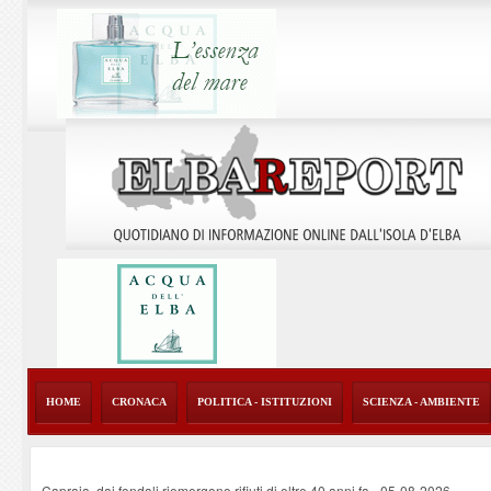
HOME
CRONACA
POLITICA - ISTITUZIONI
SCIENZA - AMBIENTE
Capraia, dai fondali riemergono rifiuti di oltre 40 anni fa
-
05-08-2026