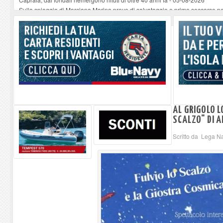
Sulla spiaggia di Marciana Marina prove di salvataggio e primo soccorso pe
Rotta Elba–Bali: il viaggio impossibile di Moira Lena Tassi approda al Mus
Il 9 e 11 agosto, due passeggiate alla scoperta di chiese, santi, antichi vigne
Danilo Casali, marinaio decorato dell’Elba e la straordinaria traversata con 
AL GRIGOLO L
SCALZO" DI A
Scritto da Lega Na