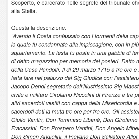
Scoperto, è carcerato nelle segrete del tribunale ch
alla Stella.
Questa la descrizione:
“Avendo il Costa confessato con i tormenti della capr
la quale fu condannato alla impiccagione, con in più i
squartamento. La testa fu posta in una gabbia di fer
di detto magazzino per memoria dei posteri. Detto 
della Casa Pandolfi. Il dì 29 marzo 1715 a tre ore 
fatta fare nel palazzo del Sig Giudice con l’assist
Jacopo Dendi segretario dell’Illustrissimo Sig Mae
civile e militare Girolamo Niccolini di Firenze e tre
altri sacerdoti vestiti con cappa della Misericordia e a
sacerdoti dati la muta tre ore per tre ore. Gli assist
Giulio Vantin, Don Tommaso Libanè, Don Girolamo 
Fracassini, Don Prospero Vantini, Don Angelo Mibel
Don Simon Angiolini, il Pievano Don Salvatore Allor