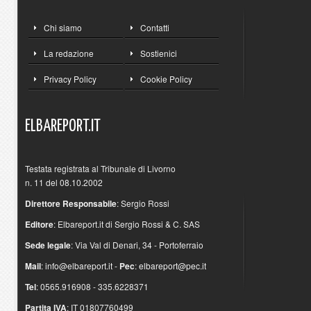
Chi siamo
Contatti
La redazione
Sostienici
Privacy Policy
Cookie Policy
ELBAREPORT.IT
Testata registrata al Tribunale di Livorno
n. 11 del 08.10.2002
Direttore Responsabile
: Sergio Rossi
Editore
: Elbareport.it di Sergio Rossi & C. SAS
Sede legale
: Via Val di Denari, 34 - Portoferraio
Mail
:
info@elbareport.it
-
Pec
:
elbareport@pec.it
Tel
: 0565.916908 - 335.6228371
Partita IVA
: IT 01807760499