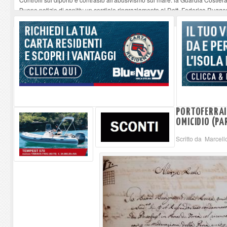
Buone notizie di sanità: un cordiale ringraziamento al Dott. Federico Rugger
Altiero Spinelli e Ursula Hirschmann all'Elba: riaffiora una testimonianza de
Capoliveri, potenziata la pulizia dei bordi stradali
-
07-08-2026
Marina di Campo tra i porti interessati dal nuovo piano dell'Autorità portual
PORTOFERRAI
OMICIDIO (PA
Scritto da Marcell