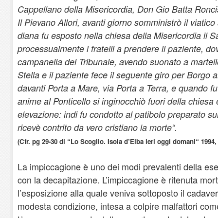
Cappellano della Misericordia, Don Gio Batta Roncis
Il Pievano Allori, avanti giorno somministrò il viatic
diana fu esposto nella chiesa della Misericordia il S
processualmente i fratelli a prendere il paziente, do
campanella del Tribunale, avendo suonato a martel
Stella e il paziente fece il seguente giro per Borgo a
davanti Porta a Mare, via Porta a Terra, e quando fu 
anime al Ponticello si inginocchiò fuori della chiesa 
elevazione: indi fu condotto al patibolo preparato su
ricevè contrito da vero cristiano la morte“.
(Cfr. pg 29-30 di “Lo Scoglio. Isola d’Elba ieri oggi domani“ 1994, 
La impiccagione è uno dei modi prevalenti della es
con la decapitazione. L’impiccagione è ritenuta mor
l’esposizione alla quale veniva sottoposto il cadavere
modesta condizione, intesa a colpire malfattori come 