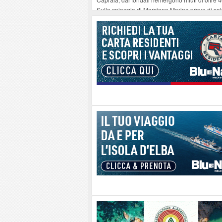
Sulla spiaggia di Marciana Marina prove di sal
Rotta Elba–Bali: il viaggio impossibile di Mo
Il 9 e 11 agosto, due passeggiate alla scoperta d
Danilo Casali, marinaio decorato dell’Elba e la