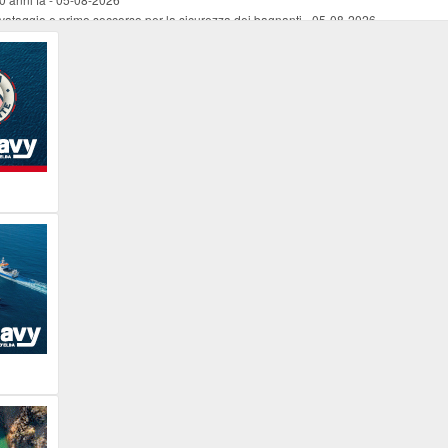
vataggio e primo soccorso per la sicurezza dei bagnanti
-
05-08-2026
ira Lena Tassi approda al Museo Bolano
-
05-08-2026
i chiese, santi, antichi vigneti e mulini
-
05-08-2026
 straordinaria traversata con la nave “Pietro Orseolo”
-
05-08-2026