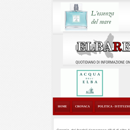
HOME
CRONACA
POLITICA - ISTITUZI
Capraia, dai fondali riemergono rifiuti di oltre 