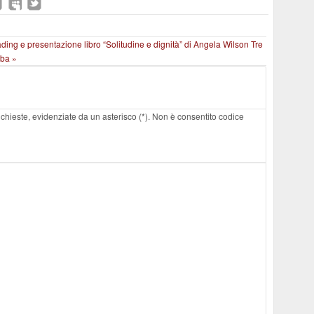
eading e presentazione libro “Solitudine e dignità” di Angela Wilson
Tre
lba »
 richieste, evidenziate da un asterisco (*). Non è consentito codice