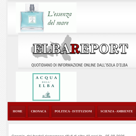
HOME
CRONACA
POLITICA - ISTITUZIONI
SCIENZA - AMBIENTE
Capraia, dai fondali riemergono rifiuti di oltre 40 anni fa
-
05-08-2026