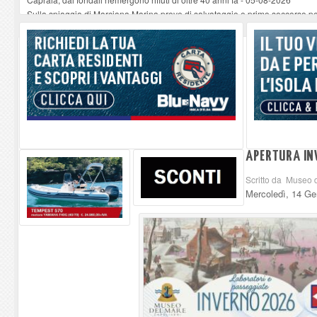
Sulla spiaggia di Marciana Marina prove di salvataggio e primo soccorso pe
Rotta Elba–Bali: il viaggio impossibile di Moira Lena Tassi approda al Mus
Il 9 e 11 agosto, due passeggiate alla scoperta di chiese, santi, antichi vigne
Danilo Casali, marinaio decorato dell’Elba e la straordinaria traversata con 
APERTURA IN
Scritto da Museo 
Mercoledì, 14 Ge