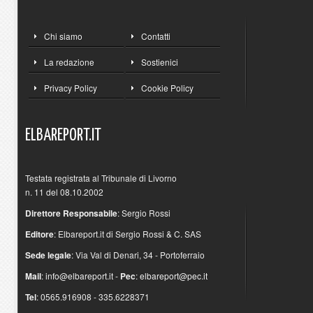
Chi siamo
Contatti
La redazione
Sostienici
Privacy Policy
Cookie Policy
ELBAREPORT.IT
Testata registrata al Tribunale di Livorno
n. 11 del 08.10.2002
Direttore Responsabile
: Sergio Rossi
Editore
: Elbareport.it di Sergio Rossi & C. SAS
Sede legale
: Via Val di Denari, 34 - Portoferraio
Mail
:
info@elbareport.it
-
Pec
:
elbareport@pec.it
Tel
: 0565.916908 - 335.6228371