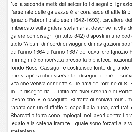
Nella seconda metà dei seicento i disegni di Ignaz
l’arsenale delle galeazze è ancora sede di attività d
Ignazio Fabroni pistoiese (1642-1693), cavaliere del
imbarcato sulla galera stefaniana, descrive la vita de
galere con disegni (in tutto 842) disposti in uno co
titolo “Album di ricordi di viaggi e di navigazioni so
dall’anno 1664 all’anno 1687 del cavaliere Ignazio F
immagini è conservata presso la biblioteca nazional
fondo Rossi Cassigoli e costituisce fonte di grande
che si apre a chi osserva tali disegni poiché descrivo
vita che veniva condotta sulle navi dell’ordine di S. 
In un disegno da lui intitolato “Nel Arsenale di Portof
lavoro che ivi è eseguito. Si tratta di schiavi musulma
rapata con un ciuffetto di capelli alla nuca, catturati
Sbarcati a terra sono impiegati nei lavori dentro l’a
legato alla catena tramite il quale sono forzati alla 
stefaniana.