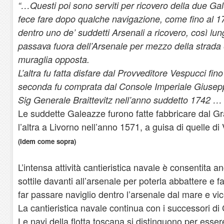
“…Questi poi sono serviti per ricovero della due G
fece fare dopo qualche navigazione, come fino al 
dentro uno de’ suddetti Arsenali a ricovero, così lu
passava fuora dell’Arsenale per mezzo della strada 
muraglia opposta.
L’altra fu fatta disfare dal Provveditore Vespucci fin
seconda fu comprata dal Console Imperiale Giuse
Sig Generale Braittevitz nell’anno suddetto 1742 …
Le suddette Galeazze furono fatte fabbricare dal G
l’altra a Livorno nell’anno 1571, a guisa di quelle di
(Idem come sopra)
L’intensa attività cantieristica navale è consentita a
sottile davanti all’arsenale per poterla abbattere e f
far passare naviglio dentro l’arsenale dal mare e vi
La cantieristica navale continua con i successori di
Le navi della flotta toscana si distinguono per essere