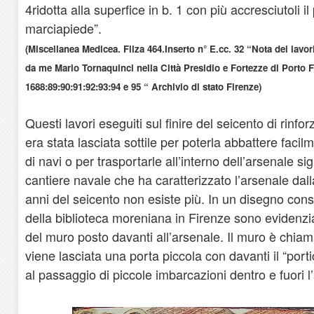
4ridotta alla superfice in b. 1 con più accresciutoli i
marciapiede”.
(Miscellanea Medicea. Filza 464.Inserto n° E.cc. 32 “Nota dei lavori di
da me Mario Tornaquinci nella Città Presidio e Fortezze di Porto F
1688:89:90:91:92:93:94 e 95 “ Archivio di stato Firenze)
Questi lavori eseguiti sul finire del seicento di rinf
era stata lasciata sottile per poterla abbattere faci
di navi o per trasportarle all’interno dell’arsenale sign
cantiere navale che ha caratterizzato l’arsenale dall
anni del seicento non esiste più. In un disegno con
della biblioteca moreniana in Firenze sono evidenzia
del muro posto davanti all’arsenale. Il muro è chiam
viene lasciata una porta piccola con davanti il “porti
al passaggio di piccole imbarcazioni dentro e fuori l