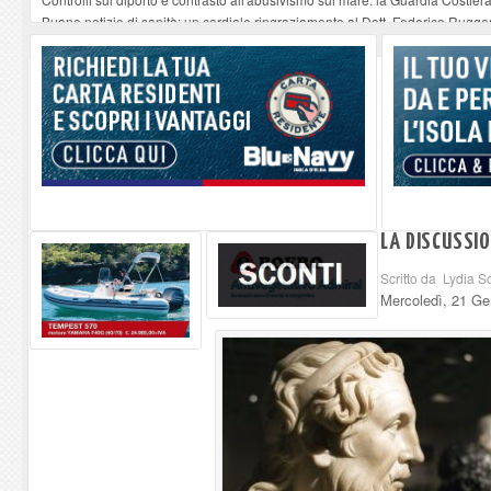
Buone notizie di sanità: un cordiale ringraziamento al Dott. Federico Rugger
Altiero Spinelli e Ursula Hirschmann all'Elba: riaffiora una testimonianza de
Capoliveri, potenziata la pulizia dei bordi stradali
-
07-08-2026
Marina di Campo tra i porti interessati dal nuovo piano dell'Autorità portual
LA DISCUSSIO
Scritto da Lydia 
Mercoledì, 21 Ge