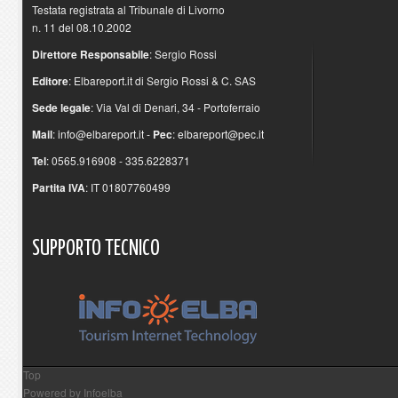
Testata registrata al Tribunale di Livorno
n. 11 del 08.10.2002
Direttore Responsabile
: Sergio Rossi
Editore
: Elbareport.it di Sergio Rossi & C. SAS
Sede legale
: Via Val di Denari, 34 - Portoferraio
Mail
:
info@elbareport.it
-
Pec
:
elbareport@pec.it
Tel
: 0565.916908 - 335.6228371
Partita IVA
: IT 01807760499
SUPPORTO
TECNICO
Top
Powered by
Infoelba