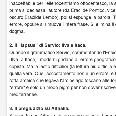
inaccettabile per l'ellenocentrismo ottocentesco, la 
prima si declassa l'autore (da Eraclide Pontico, vice
oscuro Eraclide Lembo), poi si espunge la parola "T
errore, oppure si rimuove l'intera frase. Si elimina i
dogma.
2. Il "lapsus" di Servio: Ilva e Itaca.
Quando il grammatico Servio, commentando l'Eneide,
(Ilva) a Itaca, i moderni gridano all'errore geografic
copista. Ma la lectio difficilior (la lettura più diffici
quella vera. Quell'accostamento non è un errore, è
rotta arcaica che legava l'arcipelago toscano alle Io
"errore" è solo un modo pigro per non dover riscrivere
mediterranee.
3. Il pregiudizio su Aithalia.
Si accetta che Aithalia sia un nome antico di Lemnos