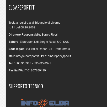
ELBAREPORT.IT
Testata registrata al Tribunale di Livorno
n. 11 del 08.10.2002
Direttore Responsabile
: Sergio Rossi
Editore
: Elbareport.it di Sergio Rossi & C. SAS
Sede legale
: Via Val di Denari, 34 - Portoferraio
Mail
:
info@elbareport.it
-
Pec
:
elbareport@pec.it
Tel
: 0565.916908 - 335.6228371
Partita IVA
: IT 01807760499
SUPPORTO
TECNICO