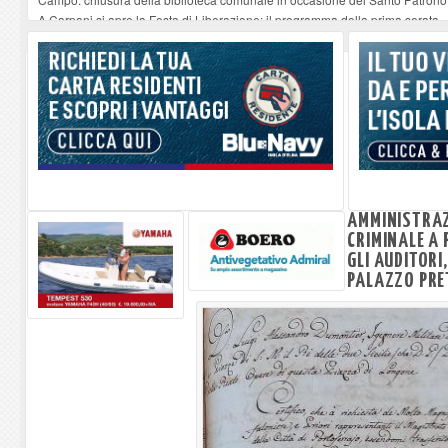
A Carpani si apre la Festa di Liberazione: il programma della prima serata
Successo per Anadyomene. Nascente dall'acqua . La mostra di Roberto Ghezzi
Chiesa della Santissima Annunziata e il suo organista
-
06-08-2026
Nuove piante presso i moli ferajesi, la riflessione di un cittadino (fichi d'india
AMMINISTRAZI
CRIMINALE A
GLI AUDITORI,
PALAZZO PRE