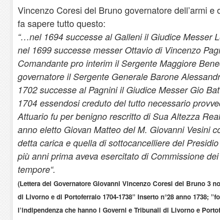
Vincenzo Coresi del Bruno governatore dell’armi e di 
fa sapere tutto questo:
“…nel 1694 successe al Galleni il Giudice Messer L
nel 1699 successe messer Ottavio di Vincenzo Pagn
Comandante pro interim il Sergente Maggiore Bened
governatore il Sergente Generale Barone Alessandr
1702 successe al Pagnini il Giudice Messer Gio Bat
1704 essendosi creduto del tutto necessario provved
Attuario fu per benigno rescritto di Sua Altezza Real
anno eletto Giovan Matteo del M. Giovanni Vesini co
detta carica e quella di sottocancelliere del Presidi
più anni prima aveva esercitato di Commissione dei 
tempore“.
(Lettera del Governatore Giovanni Vincenzo Coresi del Bruno 3 
di Livorno e di Portoferraio 1704-1738” Inserto n°28 anno 1738; ”fo
l’indipendenza che hanno i Governi e Tribunali di Livorno e Portofe