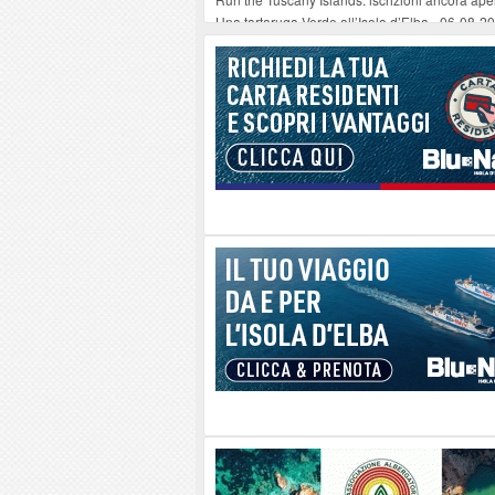
Una tartaruga Verde all’Isola d’Elba
-
06-08-2
Furgone in fiamme a Capoliveri, illeso il cond
Campo: chiusura della biblioteca comunale in
A Carpani si apre la Festa di Liberazione: il 