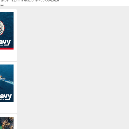
026
ucente
-
06-08-2026
 occasione del Santo Patrono
-
06-08-2026
programma della prima serata
-
06-08-2026