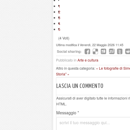
1
2
3
4
5
(4 Voti)
Ultima modifica il Venerdì, 22 Maggio 2026 11:45
Social sharing:
Pubblicato in
Arte e cultura
Altro in questa categoria:
« Le fotografie di S
Storia" »
LASCIA UN COMMENTO
Assicurati di aver digitato tutte le informazioni
HTML.
Messaggio *