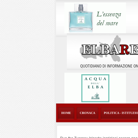
HOME
CRONACA
POLITICA - ISTITUZI
Run the Tuscany Islands: iscrizioni ancora ape