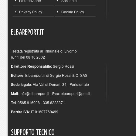
La redazione
Sostienici
Privacy Policy
Cookie Policy
ELBAREPORT.IT
Testata registrata al Tribunale di Livorno
n. 11 del 08.10.2002
Direttore Responsabile
: Sergio Rossi
Editore
: Elbareport.it di Sergio Rossi & C. SAS
Sede legale
: Via Val di Denari, 34 - Portoferraio
Mail
:
info@elbareport.it
-
Pec
:
elbareport@pec.it
Tel
: 0565.916908 - 335.6228371
Partita IVA
: IT 01807760499
SUPPORTO
TECNICO