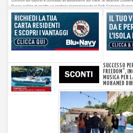
Buone notizie di sanità: un cordiale ringraziamento al Dott. Federico Rugger
Altiero Spinelli e Ursula Hirschmann all'Elba: riaffiora una testimonianza de
Capoliveri, potenziata la pulizia dei bordi stradali
-
07-08-2026
Marina di Campo tra i porti interessati dal nuovo piano dell'Autorità portual
SUCCESSO PE
FREEDOM", I
MUSICA PER L
MOHAMED DIH