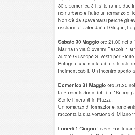
30 e domenica 31, si terranno due inc
noir urbano e l'altro un romanzo di 
Non c'è da spaventarsi perché gli eve
usciranno i calendari di Giugno, Lug
Sabato 30 Maggio
ore 21.30 nella 
Marina in via Giovanni Pascoli, 1 si 
autore Giuseppe Silvestri per Storie 
Bologna: una storia ad alta tensione 
indimenticabili. Un incontro aperto a 
Domenica 31 Maggio
ore 21.30 nel
la Presentazione del libro "Scheggia
Storie Itineranti in Piazza.
Un romanzo di formazione, ambienta
racconta la sua versione di Milano tr
Lunedì 1 Giugno
invece continuano