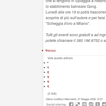
che si tengono in Spiaggia a Redinoce
lo stabilimento balneare Gong.
Lunedì alle ore 19 si potrà trascorre
scoprire di più sull'autore e per fars
"Scheggia d'oro a Milano".
Tutti gli eventi sono gratuiti e ad in
potete chiamare il 380 196 8752 o s
Stampa
Vota questo articolo
1
2
3
4
5
(2 Voti)
Ultima modifica il Mercoledì, 27 Maggio 2026 10:07
Social sharing: