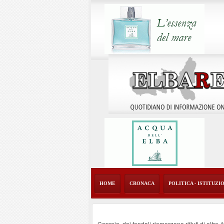
HOME
CRONACA
POLITICA - ISTITUZI
Capraia, dai fondali riemergono rifiuti di oltre 