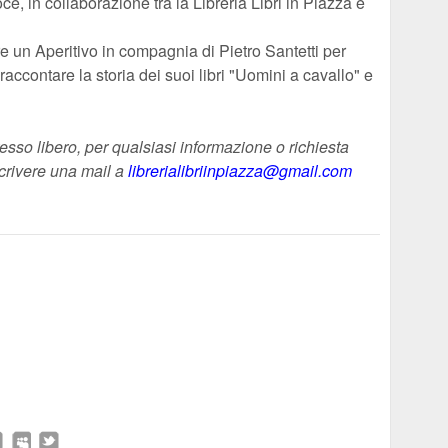
, in collaborazione tra la Libreria Libri in Piazza e
re un Aperitivo in compagnia di Pietro Santetti per
i raccontare la storia dei suoi libri "Uomini a cavallo" e
gresso libero, per qualsiasi informazione o richiesta
crivere una mail a
librerialibriinpiazza@gmail.com