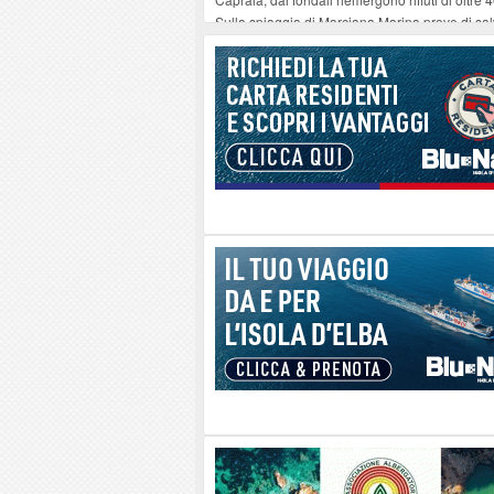
Sulla spiaggia di Marciana Marina prove di sal
Rotta Elba–Bali: il viaggio impossibile di Mo
Il 9 e 11 agosto, due passeggiate alla scoperta d
Danilo Casali, marinaio decorato dell’Elba e la