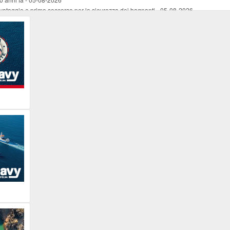
vataggio e primo soccorso per la sicurezza dei bagnanti
-
05-08-2026
ira Lena Tassi approda al Museo Bolano
-
05-08-2026
i chiese, santi, antichi vigneti e mulini
-
05-08-2026
 straordinaria traversata con la nave “Pietro Orseolo”
-
05-08-2026