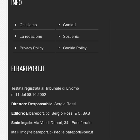
INFO
Chi siamo
Contatti
La redazione
Sostienici
Privacy Policy
Cookie Policy
ELBAREPORT.IT
Testata registrata al Tribunale di Livorno
n. 11 del 08.10.2002
Direttore Responsabile
: Sergio Rossi
Editore
: Elbareport.it di Sergio Rossi & C. SAS
Sede legale
: Via Val di Denari, 34 - Portoferraio
Mail
:
info@elbareport.it
-
Pec
:
elbareport@pec.it