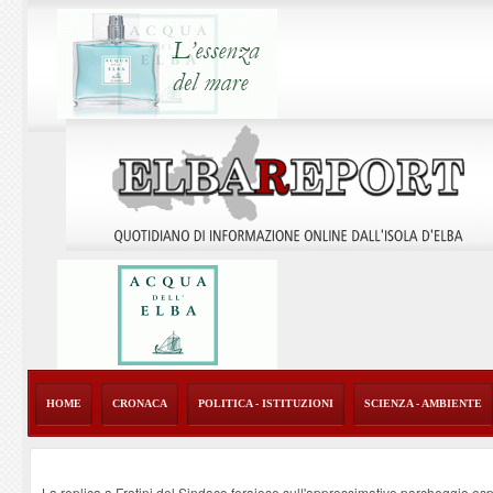
HOME
CRONACA
POLITICA - ISTITUZIONI
SCIENZA - AMBIENTE
La replica a Fratini del Sindaco ferajese sull'approssimativo parcheggio os