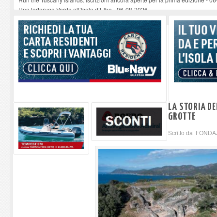
Una tartaruga Verde all’Isola d’Elba
-
06-08-2026
Furgone in fiamme a Capoliveri, illeso il conducente
-
06-08-2026
Campo: chiusura della biblioteca comunale in occasione del Santo Patrono
A Carpani si apre la Festa di Liberazione: il programma della prima serata
LA STORIA DE
GROTTE
Scritto da FONDAZ