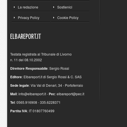
La redazione
Sostienici
Privacy Policy
Cookie Policy
ELBAREPORT.IT
Testata registrata al Tribunale di Livorno
n. 11 del 08.10.2002
Direttore Responsabile
: Sergio Rossi
Editore
: Elbareport.it di Sergio Rossi & C. SAS
Sede legale
: Via Val di Denari, 34 - Portoferraio
Mail
:
info@elbareport.it
-
Pec
:
elbareport@pec.it
Tel
: 0565.916908 - 335.6228371
Partita IVA
: IT 01807760499