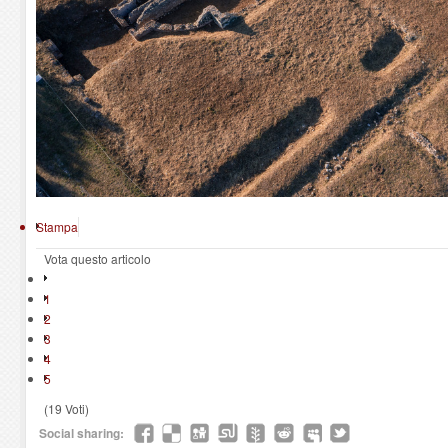
Stampa
Vota questo articolo
1
2
3
4
5
(19 Voti)
Social sharing: