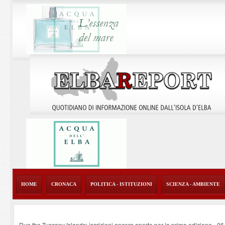
HOME
CRONACA
POLITICA - ISTITUZIONI
SCIENZA - AMBIENTE
Run the Tuscany Islands: iscrizioni ancora aperte per la prima edizione
-
06