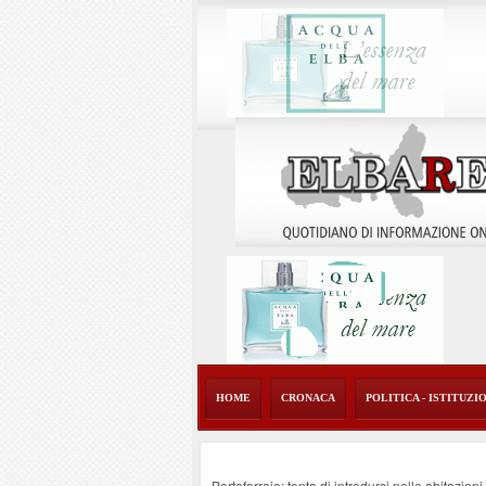
HOME
CRONACA
POLITICA - ISTITUZI
Portoferraio: tenta di introdursi nelle abitazion