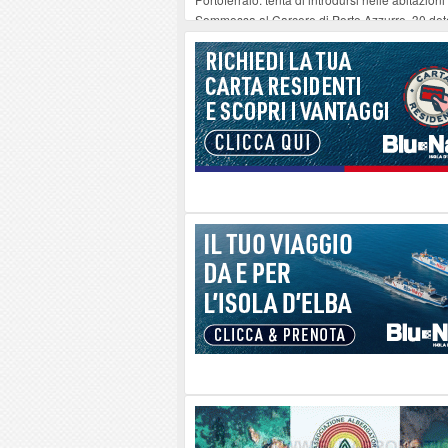
Sommossa al Carcere di Porto Azzurro, 30 dete
“Diamanti all’Inferno nell’infinito” e il teatro 
Mola ripulita dagli scout Agesci della Valsusa
La grave carenza di medici Usmaf sta creando no