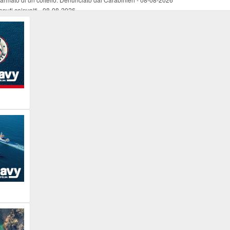
nuti coinvolti
-
08-08-2026
come esercizio del dubbio
-
08-08-2026
 e Legambiente
-
08-08-2026
tevoli disagi ai lavoratori marittimi e alle aziende
-
08-08-2026