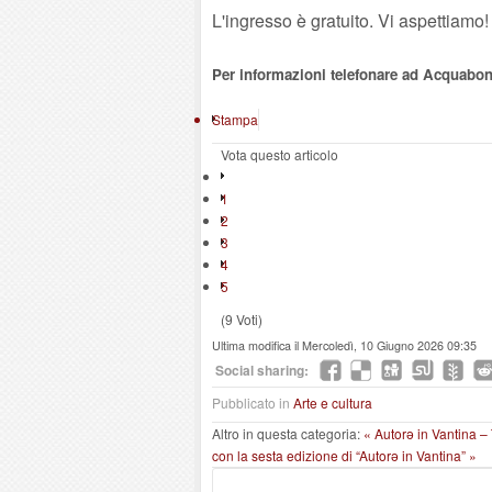
L'ingresso è gratuito. Vi aspettiamo!
Per informazioni telefonare ad Acquabona
Stampa
Vota questo articolo
1
2
3
4
5
(9 Voti)
Ultima modifica il Mercoledì, 10 Giugno 2026 09:35
Social sharing:
Pubblicato in
Arte e cultura
Altro in questa categoria:
« Autorə in Vantina –
con la sesta edizione di “Autorə in Vantina” »