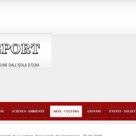
ONI
SCIENZA - AMBIENTE
ARTE - CULTURA
GIOVANI
EVENTI - SOCIE
i armato di un coltello. Denunciato dai Carabinieri
-
08-08-2026