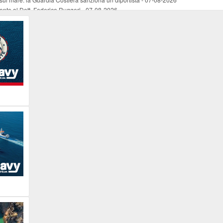
mento al Dott. Federico Ruggeri
-
07-08-2026
riaffiora una testimonianza del 1966
-
07-08-2026
ali
-
07-08-2026
vo piano dell'Autorità portuale regionale
-
07-08-2026