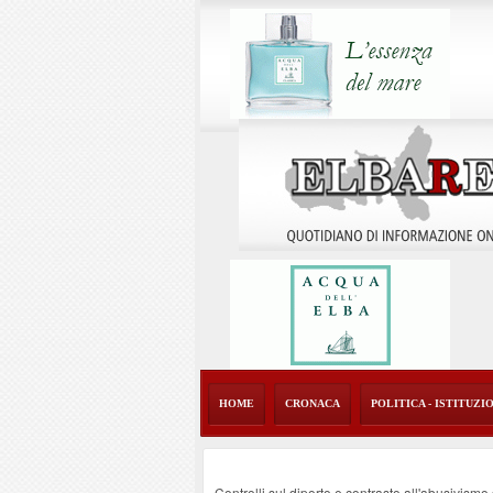
HOME
CRONACA
POLITICA - ISTITUZI
Controlli sul diporto e contrasto all'abusivism