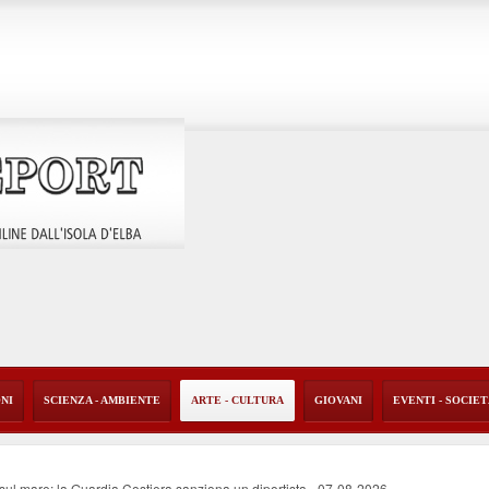
ONI
SCIENZA - AMBIENTE
ARTE - CULTURA
GIOVANI
EVENTI - SOCIE
o sul mare: la Guardia Costiera sanziona un diportista
-
07-08-2026