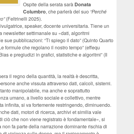
Ospite della serata sarà
Donata
Columbro
, che parlerà del suo
“Perché
co”
(Feltrinelli 2025).
ivulgatrice, speaker, docente universitaria. Tiene un
 newsletter settimanale su «dati, algoritmi
 sue pubblicazioni: “Ti spiego il dato” (Quinto Quarto
 Le formule che regolano il nostro tempo” (effequ
s e pregiudizi in grafici, statistiche e algoritmi” (Il
ra il regno della quantità, la realtà è descritta,
rsone anche vissuta attraverso dati, calcoli, sistemi.
ltanto manipolabile, ma anche e soprattutto
enza umano, a livello sociale e collettivo, mentre
a infinita, si va fortemente restringendo, diminuendo.
he dati, motori di ricerca, archivi et similia vale
di ciò che non viene registrato è fondamentale», si
a non fa parte della narrazione dominante rischia di
la di violenza sulle donne, ma il ragionamento è