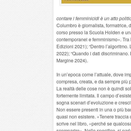
contare i femminicidi è un atto politi
Columbro è giornalista, formatrice, d
corso presso la Scuola Holden e una
contemporanei e femminismo». Tra le
Edizioni 2021); “Dentro l’algoritmo.
2022); “Quando i dati discriminano. Bia
Margine 2024).
In un’epoca come l’attuale, dove impe
compresa, creata, e da sempre più pe
La realtà delle cose non è quindi so
fortemente limitata. Il campo d’esist
sogna scenari d’evoluzione e crescit
Non essere presenti in una o più banc
quasi non esistere. «Tenere traccia 
scrive nel libro, «perché se qualcos
scomparire». Nello specifico, si par