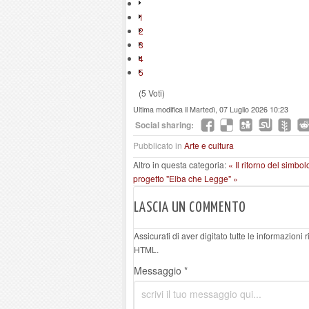
1
2
3
4
5
(5 Voti)
Ultima modifica il Martedì, 07 Luglio 2026 10:23
Social sharing:
Pubblicato in
Arte e cultura
Altro in questa categoria:
« Il ritorno del simbol
progetto "Elba che Legge" »
LASCIA UN COMMENTO
Assicurati di aver digitato tutte le informazioni
HTML.
Messaggio *