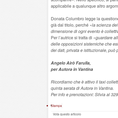
applicabile a qualunque altro argomen
Donata Columbro legge la questione s
già dal titolo, perché
«la scienza dei 
dimensione di ogni evento è collett
Per l’autrice si tratta di
«guardare alla
delle opposizioni sistemiche che es
dei dati, privata e istituzionale, pu
Angelo Airò Farulla,
per Autorə in Vantina
Ricordiamo che è attivo il taxi collet
quinta serata di Autorə in Vantina.
Per info e prenotazioni: Silvia al 3
Stampa
Vota questo articolo