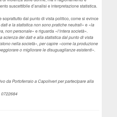
to suscettibile d’analisi e interpretazione statistica.
oprattutto dal punto di vista politico, come si evince
dati e la statistica non sono pratiche neutrali»
e
«la
iva, non personale»
e riguarda
«l’intera società».
 scienza dei dati e alla statistica dal punto di vista
istono nella società», per capire «come la produzione
ò peggiorare o migliorare le disuguaglianze esistenti».
tivo da Portoferraio a Capoliveri per partecipare alla
29 0722684