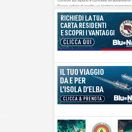
Buone notizie di sanità: un cordiale ringrazia
Altiero Spinelli e Ursula Hirschmann all'Elba: 
Capoliveri, potenziata la pulizia dei bordi strad
Marina di Campo tra i porti interessati dal nuo