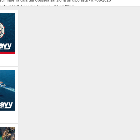
mento al Dott. Federico Ruggeri
-
07-08-2026
riaffiora una testimonianza del 1966
-
07-08-2026
ali
-
07-08-2026
vo piano dell'Autorità portuale regionale
-
07-08-2026