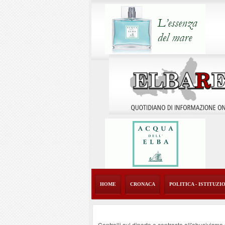
HOME
CRONACA
POLITICA - ISTITUZI
Controlli sul diporto e contrasto all'abusivism