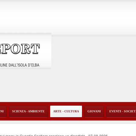
ONI
SCIENZA - AMBIENTE
ARTE - CULTURA
GIOVANI
EVENTI - SOCIE
o sul mare: la Guardia Costiera sanziona un diportista
-
07-08-2026