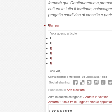
fermerà qui. Continueremo a promuover
cultura in tutto il territorio, coinvolg
progetto condiviso di crescita e par
Stampa
Vota questo articolo
1
2
3
4
5
(23 Voti)
Ultima modifica il Mercoledì, 08 Luglio 2026 11:58
Social sharing:
Pubblicato in
Arte e cultura
Altro in questa categoria:
« Autorə in Vantina – 
Azzurro "L'isola tra le Pagine": cinque appuntam