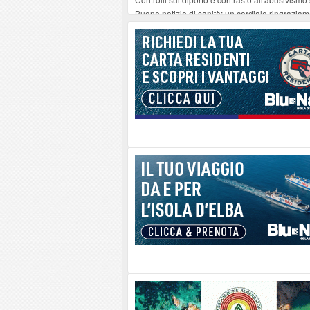
Buone notizie di sanità: un cordiale ringrazia
Altiero Spinelli e Ursula Hirschmann all'Elba: 
Capoliveri, potenziata la pulizia dei bordi strad
Marina di Campo tra i porti interessati dal nuo