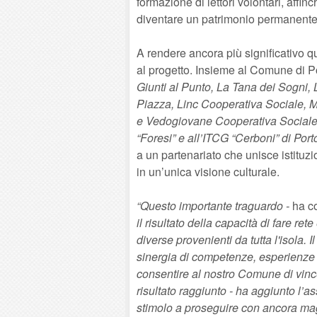
formazione di lettori volontari, affin
diventare un patrimonio permanente
A rendere ancora più significativo que
al progetto. Insieme al Comune di Po
Giunti al Punto, La Tana dei Sogni, L
Piazza, Linc Cooperativa Sociale, Ma
e Vedogiovane Cooperativa Sociale, i
“Foresi” e all’ITCG “Cerboni” di Port
a un partenariato che unisce istituzi
in un’unica visione culturale.
“Questo importante traguardo -
ha c
il risultato della capacità di fare re
diverse provenienti da tutta l'isola.
sinergia di competenze, esperienze 
consentire al nostro Comune di vinc
risultato raggiunto - ha aggiunto l’
stimolo a proseguire con ancora mag