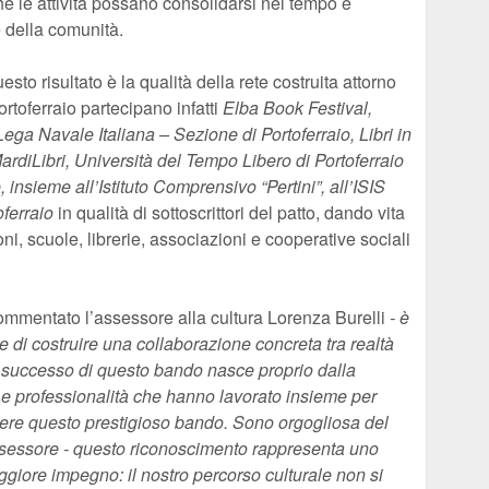
ché le attività possano consolidarsi nel tempo e
 della comunità.
sto risultato è la qualità della rete costruita attorno
rtoferraio partecipano infatti
Elba Book Festival,
ega Navale Italiana – Sezione di Portoferraio, Libri in
rdiLibri, Università del Tempo Libero di Portoferraio
nsieme all’Istituto Comprensivo “Pertini”, all’ISIS
oferraio
in qualità di sottoscrittori del patto, dando vita
oni, scuole, librerie, associazioni e cooperative sociali
ommentato l’assessore alla cultura Lorenza Burelli
- è
te e di costruire una collaborazione concreta tra realtà
 Il successo di questo bando nasce proprio dalla
e professionalità che hanno lavorato insieme per
ere questo prestigioso bando. Sono orgogliosa del
assessore - questo riconoscimento rappresenta uno
giore impegno: il nostro percorso culturale non si