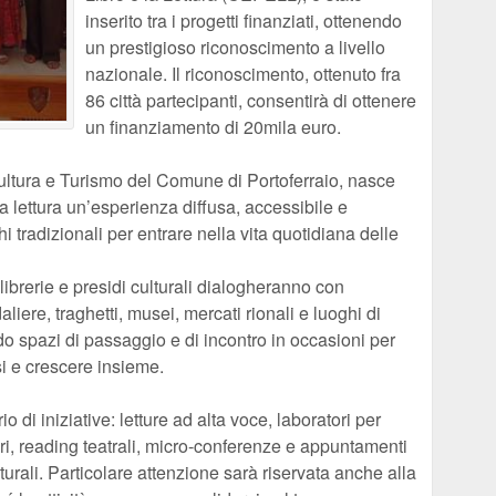
inserito tra i progetti finanziati, ottenendo
un prestigioso riconoscimento a livello
nazionale. Il riconoscimento, ottenuto fra
86 città partecipanti, consentirà di ottenere
un finanziamento di 20mila euro.
 Cultura e Turismo del Comune di Portoferraio, nasce
a lettura un’esperienza diffusa, accessibile e
i tradizionali per entrare nella vita quotidiana delle
librerie e presidi culturali dialogheranno con
liere, traghetti, musei, mercati rionali e luoghi di
o spazi di passaggio e di incontro in occasioni per
si e crescere insieme.
o di iniziative: letture ad alta voce, laboratori per
bri, reading teatrali, micro-conferenze e appuntamenti
lturali. Particolare attenzione sarà riservata anche alla