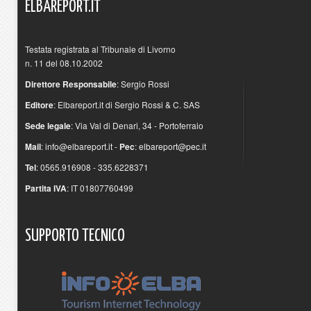
ELBAREPORT.IT
Testata registrata al Tribunale di Livorno
n. 11 del 08.10.2002
Direttore Responsabile
: Sergio Rossi
Editore
: Elbareport.it di Sergio Rossi & C. SAS
Sede legale
: Via Val di Denari, 34 - Portoferraio
Mail
:
info@elbareport.it
-
Pec
:
elbareport@pec.it
Tel
: 0565.916908 - 335.6228371
Partita IVA
: IT 01807760499
SUPPORTO
TECNICO