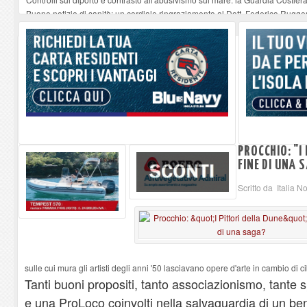
Buone notizie di sanità: un cordiale ringraziamento al Dott. Federico Rugger
Altiero Spinelli e Ursula Hirschmann all'Elba: riaffiora una testimonianza de
Capoliveri, potenziata la pulizia dei bordi stradali
-
07-08-2026
Marina di Campo tra i porti interessati dal nuovo piano dell'Autorità portual
PROCCHIO: "I 
FINE DI UNA 
Scritto da Italia N
sulle cui mura gli artisti degli anni '50 lasciavano opere d'arte in cambio di c
Tanti buoni propositi, tanto associazionismo, tante
e una ProLoco coinvolti nella salvaguardia di un ben