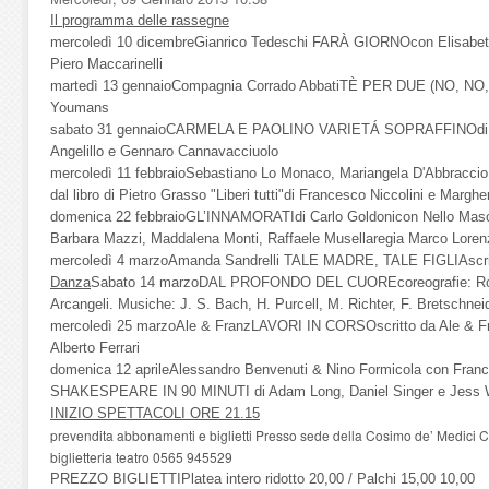
Il programma delle rassegne
mercoledì 10 dicembreGianrico Tedeschi FARÀ GIORNOcon Elisabetta 
Piero Maccarinelli
martedì 13 gennaioCompagnia Corrado AbbatiTÈ PER DUE (NO, NO,
Youmans
sabato 31 gennaioCARMELA E PAOLINO VARIETÁ SOPRAFFINOdi Jo
Angelillo e Gennaro Cannavacciuolo
mercoledì 11 febbraioSebastiano Lo Monaco, Mariangela D'Abbraccio, 
dal libro di Pietro Grasso "Liberi tutti"di Francesco Niccolini e Margh
domenica 22 febbraioGL’INNAMORATIdi Carlo Goldonicon Nello Mascia
Barbara Mazzi, Maddalena Monti, Raffaele Musellaregia Marco Loren
mercoledì 4 marzoAmanda Sandrelli TALE MADRE, TALE FIGLIAscritto
Danza
Sabato 14 marzoDAL PROFONDO DEL CUOREcoreografie: Robert
Arcangeli. Musiche: J. S. Bach, H. Purcell, M. Richter, F. Bretschne
mercoledì 25 marzoAle & FranzLAVORI IN CORSOscritto da Ale & Fr
Alberto Ferrari
domenica 12 aprileAlessandro Benvenuti & Nino Formicola con Fran
SHAKESPEARE IN 90 MINUTI di Adam Long, Daniel Singer e Jess Wi
INIZIO SPETTACOLI ORE 21.15
prevendita abbonamenti e biglietti Presso sede della Cosimo de’ Medici 
biglietteria teatro 0565 945529
PREZZO BIGLIETTIPlatea intero ridotto 20,00 / Palchi 15,00 10,00