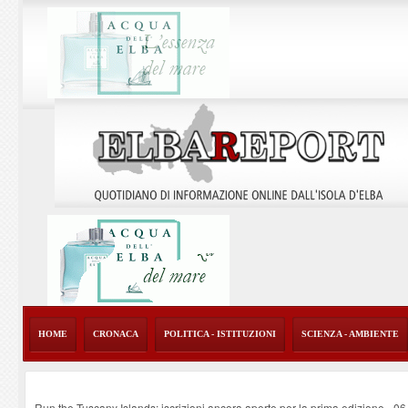
HOME
CRONACA
POLITICA - ISTITUZIONI
SCIENZA - AMBIENTE
Run the Tuscany Islands: iscrizioni ancora aperte per la prima edizione
-
06