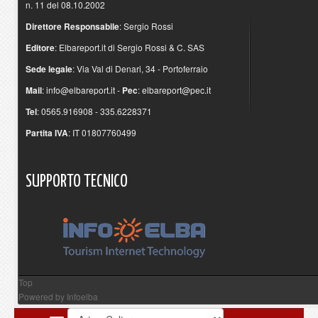
n. 11 del 08.10.2002
Direttore Responsabile
: Sergio Rossi
Editore
: Elbareport.it di Sergio Rossi & C. SAS
Sede legale
: Via Val di Denari, 34 - Portoferraio
Mail
:
info@elbareport.it
-
Pec
:
elbareport@pec.it
Tel
: 0565.916908 - 335.6228371
Partita IVA
: IT 01807760499
SUPPORTO
TECNICO
Top
Powered by
Infoelba