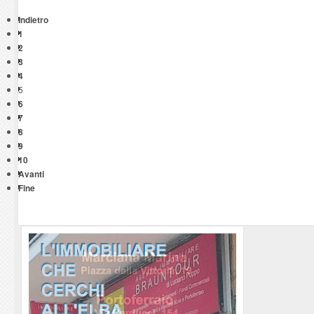
Indietro
1
2
3
4
5
6
7
8
9
10
Avanti
Fine