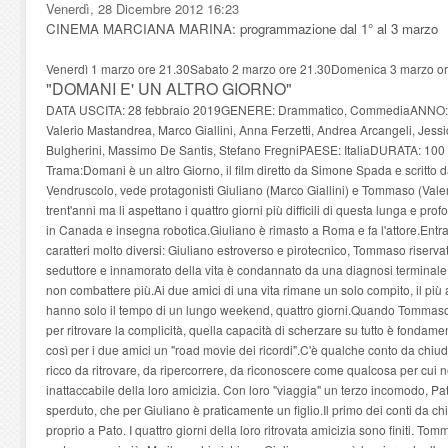
Venerdì, 28 Dicembre 2012 16:23
CINEMA MARCIANA MARINA: programmazione dal 1° al 3 marzo
Venerdì 1 marzo ore 21.30Sabato 2 marzo ore 21.30Domenica 3 marzo or
"DOMANI E' UN ALTRO GIORNO"
DATA USCITA: 28 febbraio 2019GENERE: Drammatico, CommediaANNO:
Valerio Mastandrea, Marco Giallini, Anna Ferzetti, Andrea Arcangeli, Jess
Bulgherini, Massimo De Santis, Stefano FregniPAESE: ItaliaDURATA: 100
Trama:Domani è un altro Giorno, il film diretto da Simone Spada e scritto
Vendruscolo, vede protagonisti Giuliano (Marco Giallini) e Tommaso (Vale
trent'anni ma li aspettano i quattro giorni più difficili di questa lunga e 
in Canada e insegna robotica.Giuliano è rimasto a Roma e fa l'attore.Ent
caratteri molto diversi: Giuliano estroverso e pirotecnico, Tommaso riservato 
seduttore e innamorato della vita è condannato da una diagnosi terminale 
non combattere più.Ai due amici di una vita rimane un solo compito, il più 
hanno solo il tempo di un lungo weekend, quattro giorni.Quando Tommas
per ritrovare la complicità, quella capacità di scherzare su tutto è fondament
così per i due amici un "road movie dei ricordi".C'è qualche conto da chiud
ricco da ritrovare, da ripercorrere, da riconoscere come qualcosa per cui ne
inattaccabile della loro amicizia. Con loro "viaggia" un terzo incomodo, P
sperduto, che per Giuliano è praticamente un figlio.Il primo dei conti da c
proprio a Pato. I quattro giorni della loro ritrovata amicizia sono finiti. To