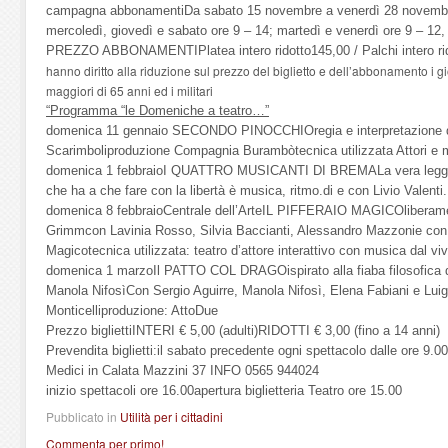
campagna abbonamentiDa sabato 15 novembre a venerdì 28 novembre 
mercoledì, giovedì e sabato ore 9 – 14; martedì e venerdì ore 9 – 12,
PREZZO ABBONAMENTIPlatea intero ridotto145,00 / Palchi intero ri
hanno diritto alla riduzione sul prezzo del biglietto e dell’abbonamento i gio
maggiori di 65 anni ed i militari
“Programma “le Domeniche a teatro…”
domenica 11 gennaio SECONDO PINOCCHIOregia e interpretazione di 
Scarimboliproduzione Compagnia Burambòtecnica utilizzata Attori e mu
domenica 1 febbraioI QUATTRO MUSICANTI DI BREMALa vera leggen
che ha a che fare con la libertà è musica, ritmo.di e con Livio Valenti
domenica 8 febbraioCentrale dell’ArteIL PIFFERAIO MAGICOliberamente
Grimmcon Lavinia Rosso, Silvia Baccianti, Alessandro Mazzonie con En
Magicotecnica utilizzata: teatro d’attore interattivo con musica dal viv
domenica 1 marzoIl PATTO COL DRAGOispirato alla fiaba filosofica d
Manola NifosìCon Sergio Aguirre, Manola Nifosì, Elena Fabiani e Lui
Monticelliproduzione: AttoDue
Prezzo bigliettiINTERI € 5,00 (adulti)RIDOTTI € 3,00 (fino a 14 anni)
Prevendita biglietti:il sabato precedente ogni spettacolo dalle ore 9.0
Medici in Calata Mazzini 37 INFO 0565 944024
inizio spettacoli ore 16.00apertura biglietteria Teatro ore 15.00
Pubblicato in
Utilità per i cittadini
Commenta per primo!