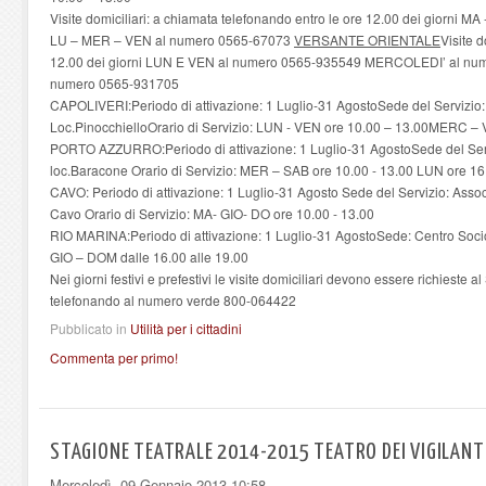
Visite domiciliari: a chiamata telefonando entro le ore 12.00 dei giorni M
LU – MER – VEN al numero 0565-67073
VERSANTE ORIENTALE
Visite d
12.00 dei giorni LUN E VEN al numero 0565-935549 MERCOLEDI’ al nu
numero 0565-931705
CAPOLIVERI:Periodo di attivazione: 1 Luglio-31 AgostoSede del Servizi
Loc.PinocchielloOrario di Servizio: LUN - VEN ore 10.00 – 13.00MERC – 
PORTO AZZURRO:Periodo di attivazione: 1 Luglio-31 AgostoSede del Serv
loc.Baracone Orario di Servizio: MER – SAB ore 10.00 - 13.00 LUN ore 16
CAVO: Periodo di attivazione: 1 Luglio-31 Agosto Sede del Servizio: Associ
Cavo Orario di Servizio: MA- GIO- DO ore 10.00 - 13.00
RIO MARINA:Periodo di attivazione: 1 Luglio-31 AgostoSede: Centro Socio
GIO – DOM dalle 16.00 alle 19.00
Nei giorni festivi e prefestivi le visite domiciliari devono essere richieste a
telefonando al numero verde 800-064422
Pubblicato in
Utilità per i cittadini
Commenta per primo!
STAGIONE TEATRALE 2014-2015 TEATRO DEI VIGILANT
Mercoledì, 09 Gennaio 2013 10:58