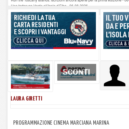
Una tartaruga Verde all’Isola d’Elba
-
06-08-2026
Furgone in fiamme a Capoliveri, illeso il conducente
-
06-08-2026
Campo: chiusura della biblioteca comunale in occasione del Santo Patrono
A Carpani si apre la Festa di Liberazione: il programma della prima serata
LAURA GIRETTI
PROGRAMMAZIONE CINEMA MARCIANA MARINA