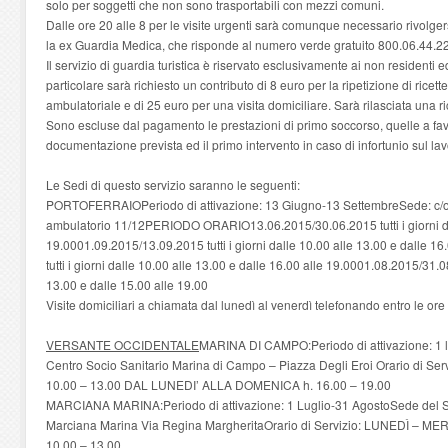
solo per soggetti che non sono trasportabili con mezzi comuni.
Dalle ore 20 alle 8 per le visite urgenti sarà comunque necessario rivolgersi
la ex Guardia Medica, che risponde al numero verde gratuito 800.06.44.22
Il servizio di guardia turistica è riservato esclusivamente ai non residenti 
particolare sarà richiesto un contributo di 8 euro per la ripetizione di ricett
ambulatoriale e di 25 euro per una visita domiciliare. Sarà rilasciata una 
Sono escluse dal pagamento le prestazioni di primo soccorso, quelle a favo
documentazione prevista ed il primo intervento in caso di infortunio sul lav
Le Sedi di questo servizio saranno le seguenti:
PORTOFERRAIOPeriodo di attivazione: 13 Giugno-13 SettembreSede: c/o O
ambulatorio 11/12PERIODO ORARIO13.06.2015/30.06.2015 tutti i giorni dal
19.0001.09.2015/13.09.2015 tutti i giorni dalle 10.00 alle 13.00 e dalle 1
tutti i giorni dalle 10.00 alle 13.00 e dalle 16.00 alle 19.0001.08.2015/31.08
13.00 e dalle 15.00 alle 19.00
Visite domiciliari a chiamata dal lunedì al venerdì telefonando entro le 
VERSANTE OCCIDENTALE
MARINA DI CAMPO:Periodo di attivazione: 1 lu
Centro Socio Sanitario Marina di Campo – Piazza Degli Eroi Orario di S
10.00 – 13.00 DAL LUNEDI’ ALLA DOMENICA h. 16.00 – 19.00
MARCIANA MARINA:Periodo di attivazione: 1 Luglio-31 AgostoSede del Ser
Marciana Marina Via Regina MargheritaOrario di Servizio: LUNEDÌ – 
10.00 – 13.00