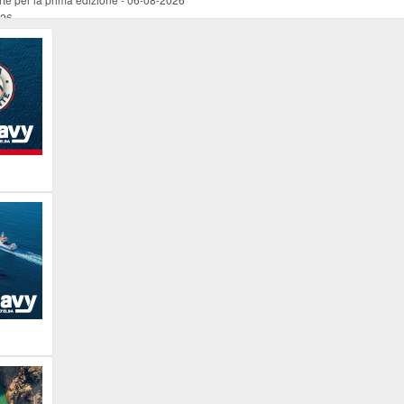
026
ucente
-
06-08-2026
 occasione del Santo Patrono
-
06-08-2026
programma della prima serata
-
06-08-2026