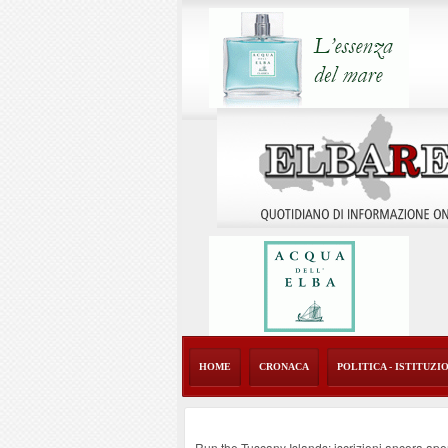
HOME
CRONACA
POLITICA - ISTITUZI
Run the Tuscany Islands: iscrizioni ancora ape