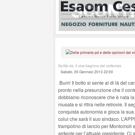
Scritto da Il vice bagnino del volterraio
Sabato, 05 Gennaio 2013 22:00
Bum! Il botto si sente al di là del 
pronto nella presunzione che il cont
dobbiamo riconoscere che è nata la 
musata e si ritira nelle retrovie. Il 
conquista autonomia e gioca la sua 
colui che sarà il suo sindaco. L’AP
trampolino di lancio per Montomoli 
ardente per l’attuale presidente. Ci st