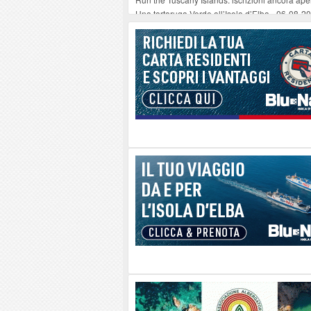
Una tartaruga Verde all’Isola d’Elba
-
06-08-2
Furgone in fiamme a Capoliveri, illeso il cond
Campo: chiusura della biblioteca comunale in
A Carpani si apre la Festa di Liberazione: il 