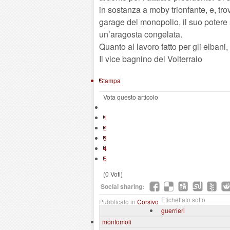
in sostanza a moby trionfante, e, tr
garage del monopolio, il suo potere s
un’aragosta congelata.
Quanto al lavoro fatto per gli elbani,
Il vice bagnino del Volterraio
Stampa
Vota questo articolo
1
2
3
4
5
(0 Voti)
Social sharing:
Etichettato sotto
Pubblicato in
Corsivo
guerrieri
montomoli