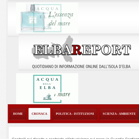
HOME
CRONACA
POLITICA - ISTITUZIONI
SCIENZA - AMBIENTE
Controlli sul diporto e contrasto all'abusivismo sul mare: la Guardia Costier