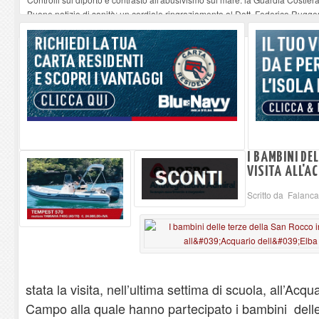
Buone notizie di sanità: un cordiale ringraziamento al Dott. Federico Rugger
Altiero Spinelli e Ursula Hirschmann all'Elba: riaffiora una testimonianza de
Capoliveri, potenziata la pulizia dei bordi stradali
-
07-08-2026
Marina di Campo tra i porti interessati dal nuovo piano dell'Autorità portual
I BAMBINI DE
VISITA ALL'A
Scritto da Falanc
stata la visita, nell’ultima settima di scuola, all’Acqu
Campo alla quale hanno partecipato i bambini delle 