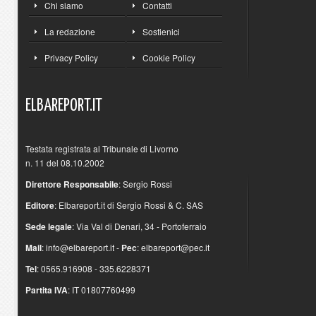
Chi siamo
Contatti
La redazione
Sostienici
Privacy Policy
Cookie Policy
ELBAREPORT.IT
Testata registrata al Tribunale di Livorno
n. 11 del 08.10.2002
Direttore Responsabile
: Sergio Rossi
Editore
: Elbareport.it di Sergio Rossi & C. SAS
Sede legale
: Via Val di Denari, 34 - Portoferraio
Mail
:
info@elbareport.it
-
Pec
:
elbareport@pec.it
Tel
: 0565.916908 - 335.6228371
Partita IVA
: IT 01807760499