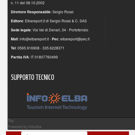
n. 11 del 08.10.2002
Direttore Responsabile
: Sergio Rossi
Editore
: Elbareport.it di Sergio Rossi & C. SAS
Sede legale
: Via Val di Denari, 34 - Portoferraio
Mail
:
info@elbareport.it
-
Pec
:
elbareport@pec.it
Tel
: 0565.916908 - 335.6228371
Partita IVA
: IT 01807760499
SUPPORTO
TECNICO
Top
Powered by
Infoelba