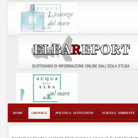
HOME
CRONACA
POLITICA - ISTITUZIONI
SCIENZA - AMBIENTE
Controlli sul diporto e contrasto all'abusivismo sul mare: la Guardia Costier