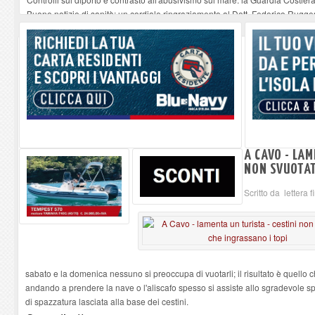
Buone notizie di sanità: un cordiale ringraziamento al Dott. Federico Rugger
Altiero Spinelli e Ursula Hirschmann all'Elba: riaffiora una testimonianza de
Capoliveri, potenziata la pulizia dei bordi stradali
-
07-08-2026
Marina di Campo tra i porti interessati dal nuovo piano dell'Autorità portual
A CAVO - LAM
NON SVUOTAT
Scritto da lettera 
sabato e la domenica nessuno si preoccupa di vuotarli; il risultato è quello c
andando a prendere la nave o l'aliscafo spesso si assiste allo sgradevole sp
di spazzatura lasciata alla base dei cestini.