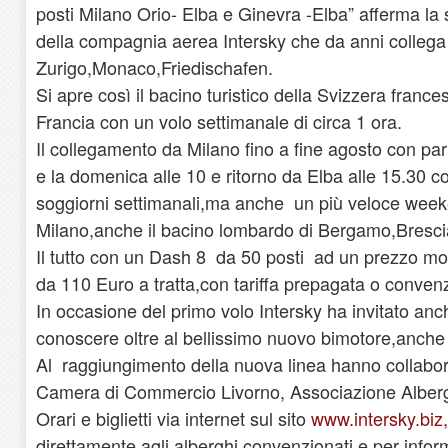
posti Milano Orio- Elba e Ginevra -Elba” afferma la
della compagnia aerea Intersky che da anni collega
Zurigo,Monaco,Friedischafen.
Si apre così il bacino turistico della Svizzera franc
Francia con un volo settimanale di circa 1 ora.
Il collegamento da Milano fino a fine agosto con par
e la domenica alle 10 e ritorno da Elba alle 15.30 c
soggiorni settimanali,ma anche un più veloce weeken
Milano,anche il bacino lombardo di Bergamo,Bresci
Il tutto con un Dash 8 da 50 posti ad un prezzo mol
da 110 Euro a tratta,con tariffa prepagata o conven
In occasione del primo volo Intersky ha invitato anch
conoscere oltre al bellissimo nuovo bimotore,anche 
Al raggiungimento della nuova linea hanno collabor
Camera di Commercio Livorno, Associazione Alberga
Orari e biglietti via internet sul sito
www.intersky.biz
direttamente agli alberghi convenzionati e per info