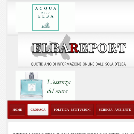
HOME
CRONACA
POLITICA - ISTITUZIONI
SCIENZA - AMBIENTE
Portoferraio: tenta di introdursi nelle abitazioni armato di un coltello. Denun