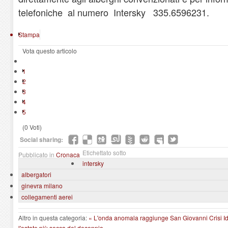
telefoniche al numero Intersky 335.6596231.
Stampa
Vota questo articolo
1
2
3
4
5
(0 Voti)
Social sharing:
Etichettato sotto
Pubblicato in
Cronaca
intersky
albergatori
ginevra milano
collegamenti aerei
Altro in questa categoria:
« L'onda anomala raggiunge San Giovanni
Crisi 
l'estate più secca del decennio »