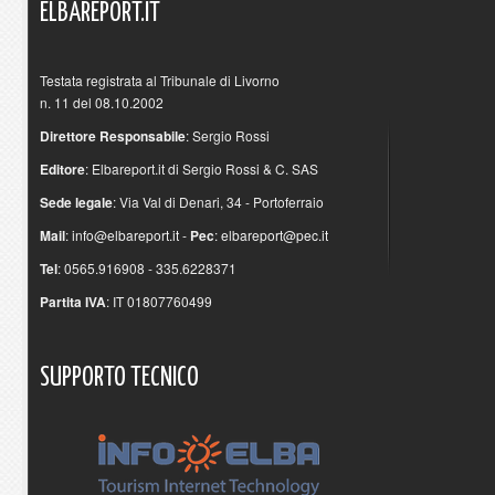
ELBAREPORT.IT
Testata registrata al Tribunale di Livorno
n. 11 del 08.10.2002
Direttore Responsabile
: Sergio Rossi
Editore
: Elbareport.it di Sergio Rossi & C. SAS
Sede legale
: Via Val di Denari, 34 - Portoferraio
Mail
:
info@elbareport.it
-
Pec
:
elbareport@pec.it
Tel
: 0565.916908 - 335.6228371
Partita IVA
: IT 01807760499
SUPPORTO
TECNICO