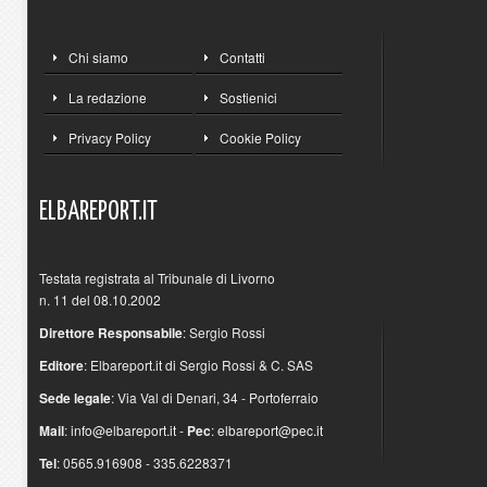
Chi siamo
Contatti
La redazione
Sostienici
Privacy Policy
Cookie Policy
ELBAREPORT.IT
Testata registrata al Tribunale di Livorno
n. 11 del 08.10.2002
Direttore Responsabile
: Sergio Rossi
Editore
: Elbareport.it di Sergio Rossi & C. SAS
Sede legale
: Via Val di Denari, 34 - Portoferraio
Mail
:
info@elbareport.it
-
Pec
:
elbareport@pec.it
Tel
: 0565.916908 - 335.6228371