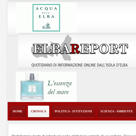
HOME
CRONACA
POLITICA - ISTITUZIONI
SCIENZA - AMBIENTE
Portoferraio: tenta di introdursi nelle abitazioni armato di un coltello. Denun