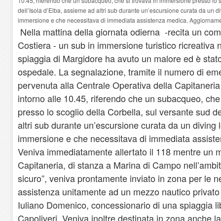
10.45, riferendo che un subacqueo, che si trovava in immersione presso lo s
dell’Isola d’Elba, assieme ad altri sub durante un’escursione curata da un div
immersione e che necessitava di immediata assistenza medica. Aggiornam
Nella mattina della giornata odierna -recita un com
Costiera - un sub in immersione turistico ricreativa n
spiaggia di Margidore ha avuto un malore ed è stato 
ospedale. La segnalazione, tramite il numero di e
pervenuta alla Centrale Operativa della Capitaneria 
intorno alle 10.45, riferendo che un subacqueo, che
presso lo scoglio della Corbella, sul versante sud d
altri sub durante un’escursione curata da un diving l
immersione e che necessitava di immediata assist
Veniva immediatamente allertato il 118 mentre un m
Capitaneria, di stanza a Marina di Campo nell’ambi
sicuro”, veniva prontamente inviato in zona per le n
assistenza unitamente ad un mezzo nautico privato d
Iuliano Domenico, concessionario di una spiaggia lib
Capoliveri. Veniva inoltre destinata in zona anche 