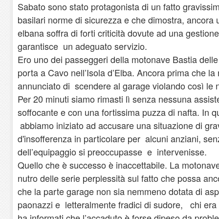
Sabato sono stato protagonista di un fatto gravissim
basilari norme di sicurezza e che dimostra, ancora u
elbana soffra di forti criticità dovute ad una gest
garantisce un adeguato servizio.
Ero uno dei passeggeri della motonave Bastia dell
porta a Cavo nell’Isola d’Elba. Ancora prima che la 
annunciato di scendere al garage violando così le 
Per 20 minuti siamo rimasti lì senza nessuna assis
soffocante e con una fortissima puzza di nafta. In qu
abbiamo iniziato ad accusare una situazione di gra
d'insofferenza in particolare per alcuni anziani, s
dell’equipaggio si preoccupasse e intervenisse.
Quello che è successo è inaccettabile. La motonave
nutro delle serie perplessità sul fatto che possa an
che la parte garage non sia nemmeno dotata di aspir
paonazzi e letteralmente fradici di sudore, chi era 
ha informati che l’accaduto è forse dipeso da probl