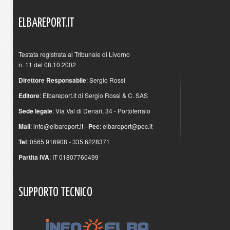
ELBAREPORT.IT
Testata registrata al Tribunale di Livorno
n. 11 del 08.10.2002
Direttore Responsabile
: Sergio Rossi
Editore
: Elbareport.it di Sergio Rossi & C. SAS
Sede legale
: Via Val di Denari, 34 - Portoferraio
Mail
:
info@elbareport.it
-
Pec
:
elbareport@pec.it
Tel
: 0565.916908 - 335.6228371
Partita IVA
: IT 01807760499
SUPPORTO
TECNICO