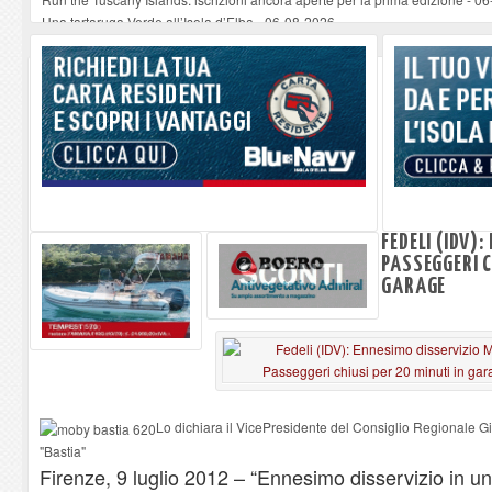
Una tartaruga Verde all’Isola d’Elba
-
06-08-2026
Furgone in fiamme a Capoliveri, illeso il conducente
-
06-08-2026
Campo: chiusura della biblioteca comunale in occasione del Santo Patrono
A Carpani si apre la Festa di Liberazione: il programma della prima serata
FEDELI (IDV)
PASSEGGERI C
GARAGE
Lo dichiara il VicePresidente del Consiglio Regionale Giul
"Bastia"
Firenze, 9 luglio 2012 – “Ennesimo disservizio in u