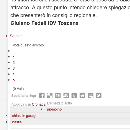
attracco. A questo punto intendo chiedere spiegazio
che presenterò in consiglio regionale.
Giulano Fedeli IDV Toscana
Stampa
Vota questo articolo
1
2
3
4
5
(0 Voti)
Social sharing:
Etichettato sotto
Pubblicato in
Cronaca
piombino
chiusi in garage
bastia