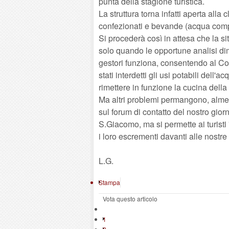
punta della stagione turistica.
La struttura torna infatti aperta alla
confezionati e bevande (acqua compr
Si procederà così in attesa che la si
solo quando le opportune analisi dim
gestori funziona, consentendo al Co
stati interdetti gli usi potabili dell
rimettere in funzione la cucina della 
Ma altri problemi permangono, almen
sul forum di contatto del nostro gior
S.Giacomo, ma si permette ai turisti 
i loro escrementi davanti alle nostre
L.G.
Stampa
Vota questo articolo
1