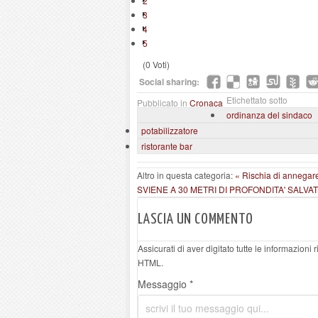
2
3
4
5
(0 Voti)
Social sharing:
Etichettato sotto
Pubblicato in
Cronaca
ordinanza del sindaco
potabilizzatore
ristorante bar
Altro in questa categoria:
« Rischia di annegar
SVIENE A 30 METRI DI PROFONDITA' SALVA
LASCIA UN COMMENTO
Assicurati di aver digitato tutte le informazioni
HTML.
Messaggio *