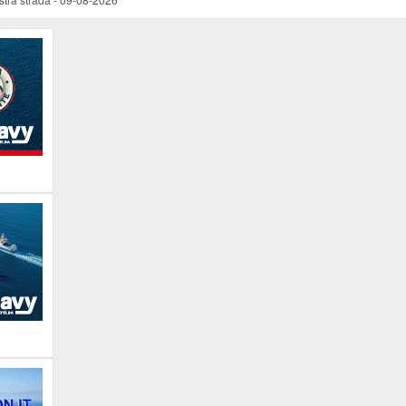
 dopo mezza giornata. Subito base elbana del Pegaso
-
09-08-2026
r la tutela dell'ambiente marino e della filiera ittica nell'Arcipelago
-
09-08-2026
e case senza dover costruire impianti
-
09-08-2026