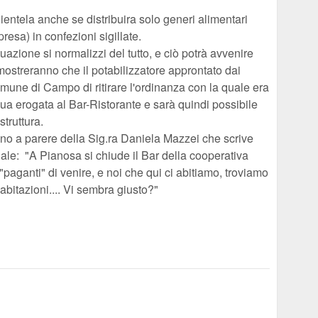
 clientela anche se distribuira solo generi alimentari
esa) in confezioni sigillate.
tuazione si normalizzi del tutto, e ciò potrà avvenire
ostreranno che il potabilizzatore approntato dai
mune di Campo di ritirare l'ordinanza con la quale era
'acqua erogata al Bar-Ristorante e sarà quindi possibile
struttura.
o a parere della Sig.ra Daniela Mazzei che scrive
nale: "A Pianosa si chiude il Bar della cooperativa
"paganti" di venire, e noi che qui ci abitiamo, troviamo
 abitazioni.... Vi sembra giusto?"