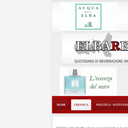
HOME
CRONACA
POLITICA - ISTITUZI
All’Elba il traghetto non è una vacanza: è la no