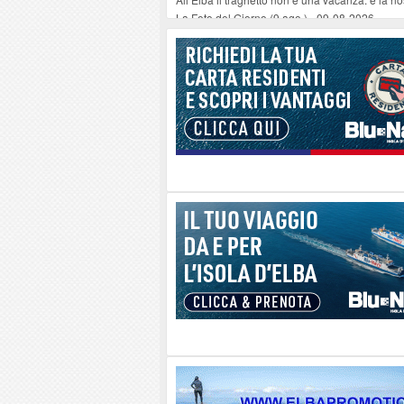
La Foto del Giorno (9 ago.)
-
09-08-2026
Non si può morire perché l'elisoccorso arriva
Guardia di Finanza e Guardia Costiera insieme pe
Anche all'Elba l'energia rinnovabile entra nell