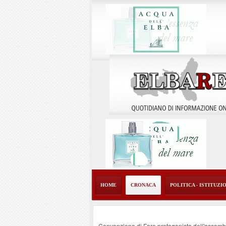
HOME
CRONACA
POLITICA - ISTITUZI
Convenzione di Faro protagonista dell'assembl