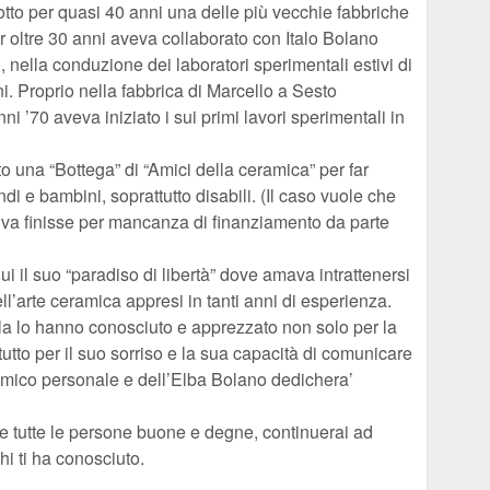
to per quasi 40 anni una delle più vecchie fabbriche
r oltre 30 anni aveva collaborato con Italo Bolano
nella conduzione dei laboratori sperimentali estivi di
ni. Proprio nella fabbrica di Marcello a Sesto
ni ’70 aveva iniziato i sui primi lavori sperimentali in
 una “Bottega” di “Amici della ceramica” per far
i e bambini, soprattutto disabili. (Il caso vuole che
tiva finisse per mancanza di finanziamento da parte
i il suo “paradiso di libertà” dove amava intrattenersi
dell’arte ceramica appresi in tanti anni di esperienza.
ola lo hanno conosciuto e apprezzato non solo per la
tto per il suo sorriso e la sua capacità di comunicare
amico personale e dell’Elba Bolano dedichera’
me tutte le persone buone e degne, continuerai ad
hi ti ha conosciuto.