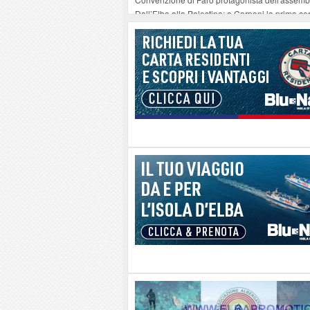
Dall’Elba alla Palestina: a Carpani la prima se
U2 degli Elba Music Awards stasera a Marcia
Marina di Campo, rinviato lo spettacolo pirotec
La Foto del Giorno (8 ago.)
-
08-08-2026