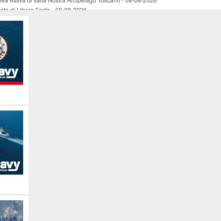
rata di Libera Festa
-
08-08-2026
na Marina
-
08-08-2026
nico per le condizioni del vento
-
08-08-2026