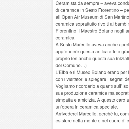
Ceramista da sempre – aveva condot
di ceramica in Sesto Fiorentino – pe
all’Open Air Museum di San Martino, 
ceramica soprattutto rivolti ai bambi
Fiorentino il Maestro Bolano negli an
ceramica.
A Sesto Marcello aveva anche aperto
apprendere questa antica arte a grand
proprio ieri anche questa sua inizia
del Comune…)
L’Elba e il Museo Bolano erano per lu
con i visitatori e spiegare i segreti 
Vogliamo ricordarlo a quanti sull’Is
sua produzione ceramica ma soprattu
simpatia e amicizia. A questo caro 
un’opera in ceramica speciale.
Arrivederci Marcello, perché tu, co
esistere nella mente e nel cuore di c