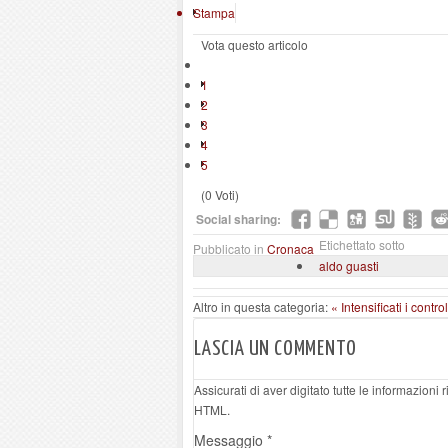
Stampa
Vota questo articolo
1
2
3
4
5
(0 Voti)
Social sharing:
Etichettato sotto
Pubblicato in
Cronaca
aldo guasti
Altro in questa categoria:
« Intensificati i contr
LASCIA UN COMMENTO
Assicurati di aver digitato tutte le informazioni
HTML.
Messaggio *