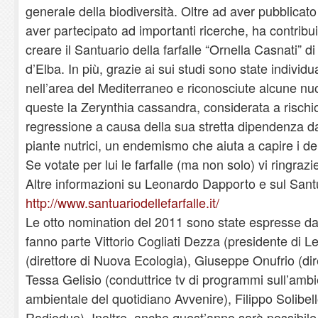
generale della biodiversità. Oltre ad aver pubblicato 
aver partecipato ad importanti ricerche, ha contribui
creare il Santuario della farfalle “Ornella Casnati” d
d’Elba. In più, grazie ai sui studi sono state individ
nell’area del Mediterraneo e riconosciute alcune nuo
queste la Zerynthia cassandra, considerata a rischio 
regressione a causa della sua stretta dipendenza d
piante nutrici, un endemismo che aiuta a capire i del
Se votate per lui le farfalle (ma non solo) vi ringraz
Altre informazioni su Leonardo Dapporto e sul Sant
http://www.santuariodellefarfalle.it/
Le otto nomination del 2011 sono state espresse da u
fanno parte Vittorio Cogliati Dezza (presidente di 
(direttore di Nuova Ecologia), Giuseppe Onufrio (di
Tessa Gelisio (conduttrice tv di programmi sull’ambie
ambientale del quotidiano Avvenire), Filippo Solibell
Radiodue). Inoltre, anche quest’anno sarà possibil