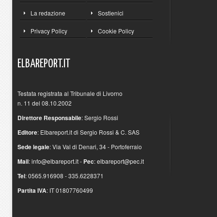
La redazione
Sostienici
Privacy Policy
Cookie Policy
ELBAREPORT.IT
Testata registrata al Tribunale di Livorno
n. 11 del 08.10.2002
Direttore Responsabile
: Sergio Rossi
Editore
: Elbareport.it di Sergio Rossi & C. SAS
Sede legale
: Via Val di Denari, 34 - Portoferraio
Mail
:
info@elbareport.it
-
Pec
:
elbareport@pec.it
Tel
: 0565.916908 - 335.6228371
Partita IVA
: IT 01807760499