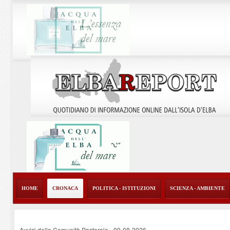
HOME
CRONACA
POLITICA - ISTITUZIONI
SCIENZA - AMBIENTE
Avvisi della Comunità Pastorale
-
09-08-2026