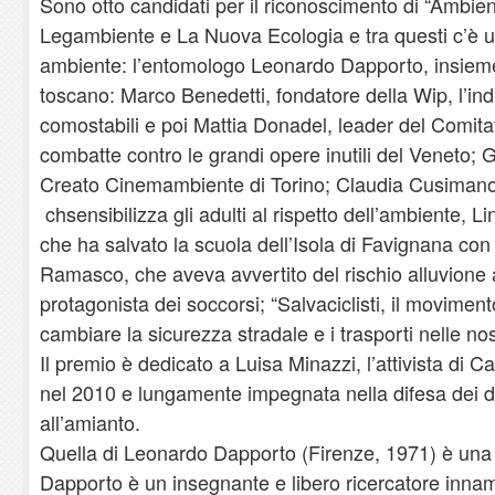
Sono otto candidati per il riconoscimento di “Ambien
Legambiente e La Nuova Ecologia e tra questi c’è u
ambiente: l’entomologo Leonardo Dapporto, insieme 
toscano: Marco Benedetti, fondatore della Wip, l’ind
comostabili e poi Mattia Donadel, leader del Comitat
combatte contro le grandi opere inutili del Veneto;
Creato Cinemambiente di Torino; Claudia Cusimano
chsensibilizza gli adulti al rispetto dell’ambiente, L
che ha salvato la scuola dell’Isola di Favignana con
Ramasco, che aveva avvertito del rischio alluvione a
protagonista dei soccorsi; “Salvaciclisti, il movimen
cambiare la sicurezza stradale e i trasporti nelle no
Il premio è dedicato a Luisa Minazzi, l’attivista di
nel 2010 e lungamente impegnata nella difesa dei di
all’amianto.
Quella di Leonardo Dapporto (Firenze, 1971) è una vi
Dapporto è un insegnante e libero ricercatore innamo