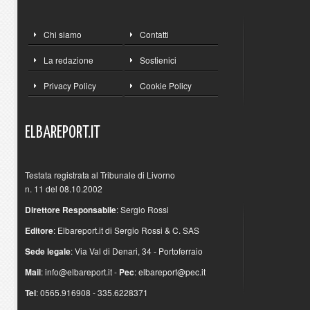
Chi siamo
Contatti
La redazione
Sostienici
Privacy Policy
Cookie Policy
ELBAREPORT.IT
Testata registrata al Tribunale di Livorno
n. 11 del 08.10.2002
Direttore Responsabile
: Sergio Rossi
Editore
: Elbareport.it di Sergio Rossi & C. SAS
Sede legale
: Via Val di Denari, 34 - Portoferraio
Mail
:
info@elbareport.it
-
Pec
:
elbareport@pec.it
Tel
: 0565.916908 - 335.6228371