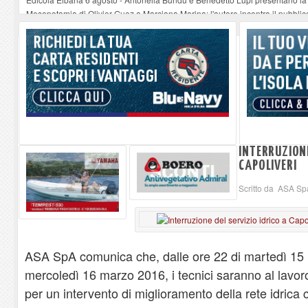
Mesopotamia di Olivier Guez a Marciana Marina: l'autore incontra il pubblic
Lo Strega di Scurati e Petrocchi all’Elba
-
06-08-2026
Bambino, sonno e sistema familiare : dialogo tra clinica e quotidianità a Por
Rio Elba, rifiuti accumulati in via Adelasio Taddei. La segnalazione di un re
INTERRUZIONE
CAPOLIVERI
Scritto da ASA Sp
ASA SpA comunica che, dalle ore 22 di martedì 15 m
mercoledì 16 marzo 2016, i tecnici saranno al lavor
per un intervento di miglioramento della rete idrica