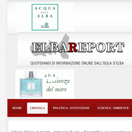
HOME
CRONACA
POLITICA - ISTITUZIONI
SCIENZA - AMBIENTE
Edicola Elbana 6 agosto - Antonella Bundu e Benedetto Lupi presentano la